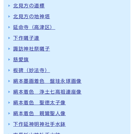
北見方の道標
北見方の地神塔
延命寺（高津区）
下作囃子連
諏訪神社祭囃子
慈愛旗
板碑（妙法寺）
絹本墨画着色 盤珪永琢画像
絹本着色 浄土七高祖連座像
絹本着色 聖徳太子像
絹本着色 親鸞聖人像
下作延神明神社手水鉢