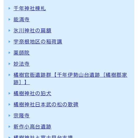
千年神社棟札
能満寺
氷川神社の扁額
宇奈根地区の稲荷講
薬師院
妙法寺
橘樹官衙遺跡群【千年伊勢山台遺跡［橘樹郡家
跡］】
橘樹神社の狛犬
橘樹神社日本武の松の歌碑
宗隆寺
新作小高台遺跡
橘樹神社と富士見台古墳