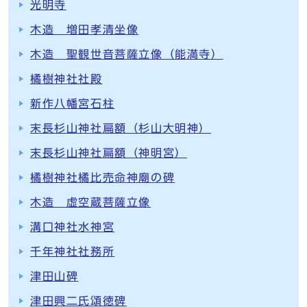
光明寺
木造 増田孝清坐像
木造 聖観世音菩薩立像（能満寺）
橘樹神社社殿
新作八幡宮石柱
末長杉山神社扁額（杉山大明神）
末長杉山神社扁額（神明宮）
橘樹神社橘比売命神廟の碑
木造 虚空蔵菩薩立像
溝口神社水神宮
千年神社社務所
津田山碑
津田興二氏頌徳碑