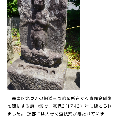
高津区北見方の旧道三叉路に所在する青面金剛像
を陽刻する庚申塔で、寛保3(1743）年に建てられ
ました。 頂部には大きく盃状穴が穿たれていま