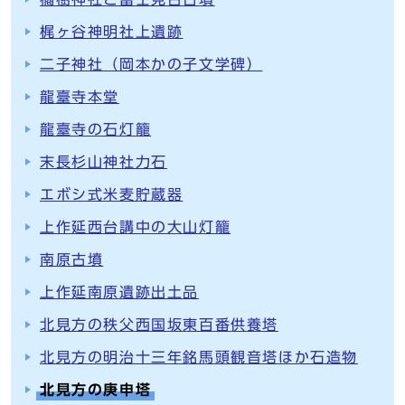
梶ヶ谷神明社上遺跡
二子神社（岡本かの子文学碑）
龍臺寺本堂
龍臺寺の石灯籠
末長杉山神社力石
エボシ式米麦貯蔵器
上作延西台講中の大山灯籠
南原古墳
上作延南原遺跡出土品
北見方の秩父西国坂東百番供養塔
北見方の明治十三年銘馬頭観音塔ほか石造物
北見方の庚申塔