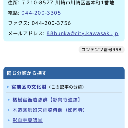
住所: 〒210-8577 川崎市川崎区宮本町1番地
電話:
044-200-3305
ファクス: 044-200-3756
メールアドレス:
88bunka@city.kawasaki.jp
コンテンツ番号998
同じ分類から探す
宮前区の文化財
（この記事の分類）
橘樹官衙遺跡群【影向寺遺跡】
木造薬師如来両脇侍像（影向寺）
影向寺薬師堂