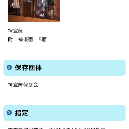
禰宜舞
附 神楽面 5面
保存団体
禰宜舞保存会
指定