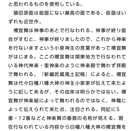
と思われるものを使用している。
猿田彦面は能面にない鼻高の面である。仮面はい
ずれも近世作。
禰宜舞は神事のあとで行なわれる。神事が終り直
会がすむと、神事が終りましたので、これから神楽
を行ないますという小泉神主の言葉があって禰宜舞
がはじまる。ここの禰宜舞は関東地方で行なわれて
いる神代神楽・里神楽のように神楽殿で舞わず拝殿
で舞われる。『新編武蔵風土記稿』によると、禰宜
舞は代々白幡八幡大神の神主小泉家が伝えて来たよ
うに記してあるが、その由来は明らかではない。禰
宜舞が神楽組によって舞われるのではなく、神職に
よって伝えられて来た点、注目される。同記に5
番・12番などと神楽舞の番数の名称が見える。現
在行なわれている内容から白幡八幡大神の禰宜舞を