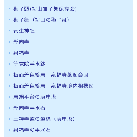
獅子頭(初山獅子舞保存会)
獅子舞（初山の獅子舞）
菅生神社
影向寺
泉福寺
等覚院手水鉢
板面着色絵馬 泉福寺薬師会図
板面着色絵馬 泉福寺境内相撲図
馬絹平台の庚申塔
影向寺手水石
王禅寺道の道標（庚申塔）
泉福寺の手水石