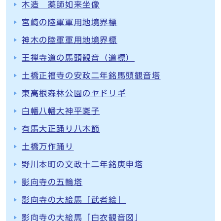
木造 薬師如来坐像
宮崎の陸軍軍用地境界標
神木の陸軍軍用地境界標
王禅寺道の馬頭観音（道標）
土橋正福寺の安政二年銘馬頭観音塔
東高根森林公園のヤドリギ
白幡八幡大神平囃子
有馬大正踊り八木節
土橋万作踊り
野川本町の文政十二年銘庚申塔
影向寺の五輪塔
影向寺の大絵馬「武者絵」
影向寺の大絵馬「白衣観音図」