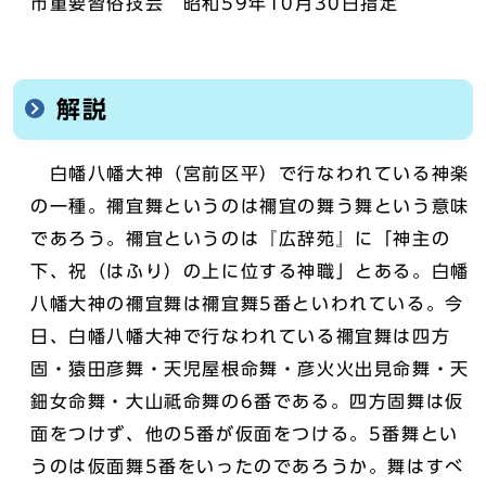
市重要習俗技芸 昭和59年10月30日指定
解説
白幡八幡大神（宮前区平）で行なわれている神楽
の一種。禰宜舞というのは禰宜の舞う舞という意味
であろう。禰宜というのは『広辞苑』に「神主の
下、祝（はふり）の上に位する神職」とある。白幡
八幡大神の禰宜舞は禰宜舞5番といわれている。今
日、白幡八幡大神で行なわれている禰宜舞は四方
固・猿田彦舞・天児屋根命舞・彦火火出見命舞・天
鈿女命舞・大山祗命舞の6番である。四方固舞は仮
面をつけず、他の5番が仮面をつける。5番舞とい
うのは仮面舞5番をいったのであろうか。舞はすべ