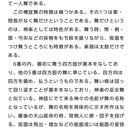
て一人舞である。
この禰宜舞の特徴は幾つかある。その1つは歌・
問答がなく舞だけということである。舞だけという
のは、神楽としては特色がある。舞う時、幣・剣・
扇・弓矢などの採物をもち鈴を振りながら、仮面を
つけ舞うところにも特徴がある。楽器は太鼓だけで
ある。
6番の内、最初に舞う四方固が基本をなしてお
り、他の5番は四方固の舞に準じている。四方向は
四方を鎮め、払うというものである。舞い様は回っ
て回り返すことが基本をなしており、神楽の巫女舞
と似ている。神話にでて来る神々の名前が舞の名称
となっているが、舞の名称を具体的に示す所作はな
い。最後の大山祗命の時、見物人に餅・団子を投げ
る。仮面は飛出・増女などの能面或いは能面の変容