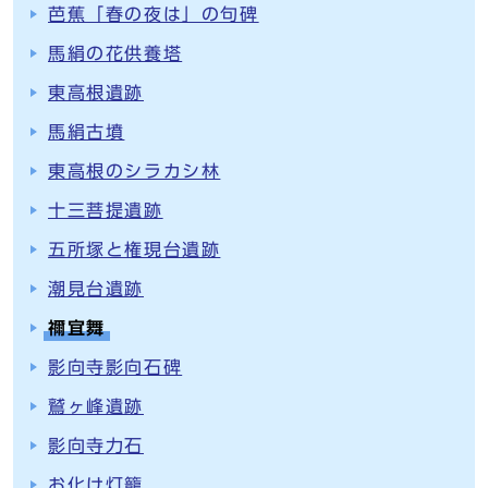
芭蕉「春の夜は」の句碑
馬絹の花供養塔
東高根遺跡
馬絹古墳
東高根のシラカシ林
十三菩提遺跡
五所塚と権現台遺跡
潮見台遺跡
禰宜舞
影向寺影向石碑
鷲ヶ峰遺跡
影向寺力石
お化け灯籠