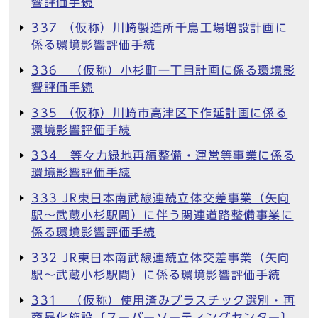
響評価手続
337 （仮称）川崎製造所千鳥工場増設計画に
係る環境影響評価手続
336 （仮称）小杉町一丁目計画に係る環境影
響評価手続
335 （仮称）川崎市高津区下作延計画に係る
環境影響評価手続
334 等々力緑地再編整備・運営等事業に係る
環境影響評価手続
333 JR東日本南武線連続立体交差事業（矢向
駅～武蔵小杉駅間）に伴う関連道路整備事業に
係る環境影響評価手続
332 JR東日本南武線連続立体交差事業（矢向
駅～武蔵小杉駅間）に係る環境影響評価手続
331 （仮称）使用済みプラスチック選別・再
商品化施設〔スーパーソーティングセンター〕