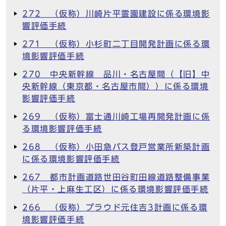
272 （仮称）川崎片平霊園建設に係る環境影
響評価手続
271 （仮称）小杉町二丁目開発計画に係る環
境影響評価手続
270 中央新幹線 品川・名古屋間（【旧】中
央新幹線（東京都・名古屋市間））に係る環境
影響評価手続
269 （仮称）富士通川崎工場再開発計画に係
る環境影響評価手続
268 （仮称）小田急バス登戸営業所新築計画
に係る環境影響評価手続
267 都市計画道路世田谷町田線道路整備事業
（片平・上麻生工区）に係る環境影響評価手続
266 （仮称）プラウド元住吉3計画に係る環
境影響評価手続