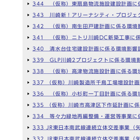
344 （仮称）東扇島物流施設建設計画に
343 川崎新！アリーナシティ・プロジェ
342 （仮称）南生田戸建計画に係る環境
341 （仮称）ニトリ川崎DC新築工事に
340 清水台住宅建設計画に係る環境影響
339 GLP川崎2プロジェクトに係る環境
338 （仮称）高津物流施設計画に係る環
337 （仮称）川崎製造所千鳥工場増設計
336 （仮称）小杉町一丁目計画に係る環
335 （仮称）川崎市高津区下作延計画に
334 等々力緑地再編整備・運営等事業に
333 JR東日本南武線連続立体交差事業
332 JR東日本南武線連続立体交差事業