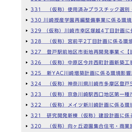
331 （仮称）使用済みプラスチック選
330 川崎授産学園再編整備事業に係る環
329 （仮称）川崎市幸区塚越4丁目計画
328 （仮称）宮前平2丁目計画に係る環
327 登戸駅前地区市街地再開発事業＜
326 （仮称）中原区今井西町計画新築工
325 新YAC川崎増築計画に係る環境影
324 （仮称）神奈川県川崎市多摩区登戸
323 （仮称）京急川崎駅西口地区第一種
322 （仮称）メイツ新川崎計画に係る環
321 研究開発新棟（仮称）建設計画に係
320 （仮称）向ヶ丘遊園集合住宅・商業