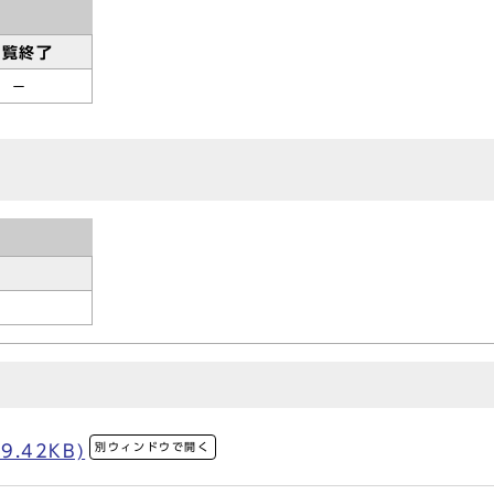
縦覧終了
－
別ウィンドウで開く
9.42KB)