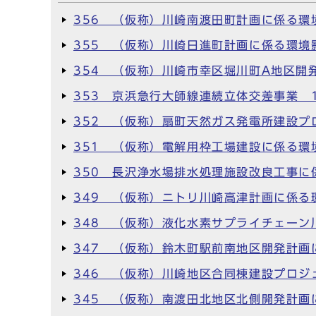
356 （仮称）川崎南渡田町計画に係る環
355 （仮称）川崎日進町計画に係る環境
354 （仮称）川崎市幸区堀川町A地区開
353 京浜急行大師線連続立体交差事業 
352 （仮称）扇町天然ガス発電所建設プ
351 （仮称）電解用枠工場建設に係る環
350 長沢浄水場排水処理施設改良工事に
349 （仮称）ニトリ川崎高津計画に係る
348 （仮称）液化水素サプライチェーン
347 （仮称）鈴木町駅前南地区開発計画
346 （仮称）川崎地区合同棟建設プロジ
345 （仮称）南渡田北地区北側開発計画