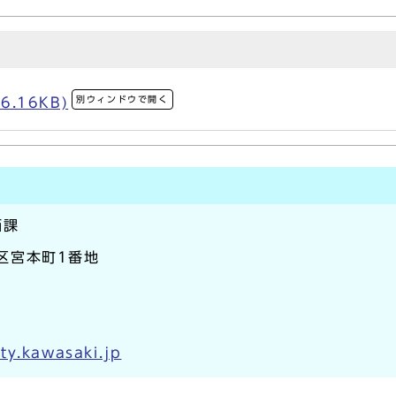
別ウィンドウで開く
6.16KB)
価課
崎区宮本町1番地
ty.kawasaki.jp