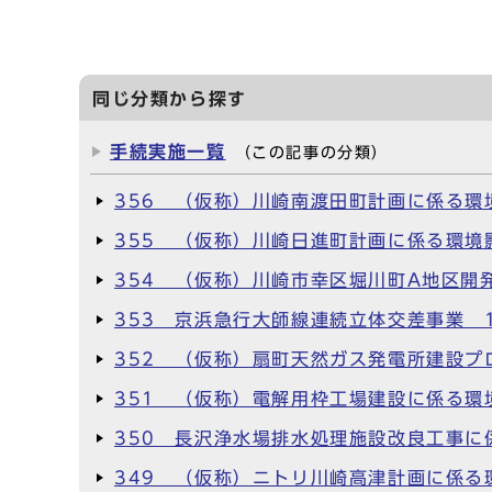
同じ分類から探す
手続実施一覧
（この記事の分類）
356 （仮称）川崎南渡田町計画に係る環
355 （仮称）川崎日進町計画に係る環境
354 （仮称）川崎市幸区堀川町A地区開
353 京浜急行大師線連続立体交差事業 
352 （仮称）扇町天然ガス発電所建設プ
351 （仮称）電解用枠工場建設に係る環
350 長沢浄水場排水処理施設改良工事に
349 （仮称）ニトリ川崎高津計画に係る