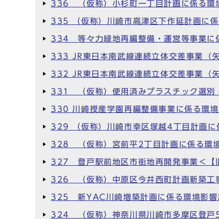
336 （仮称）小杉町一丁目計画に係る環
335 （仮称）川崎市高津区下作延計画に
334 等々力緑地再編整備・運営等事業に
333 JR東日本南武線連続立体交差事業
332 JR東日本南武線連続立体交差事業
331 （仮称）使用済みプラスチック選
330 川崎授産学園再編整備事業に係る環
329 （仮称）川崎市幸区塚越4丁目計画
328 （仮称）宮前平2丁目計画に係る環
327 登戸駅前地区市街地再開発事業＜
326 （仮称）中原区今井西町計画新築工
325 新YAC川崎増築計画に係る環境影
324 （仮称）神奈川県川崎市多摩区登戸