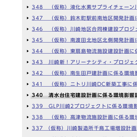
348 （仮称）液化水素サプライチェーン
347 （仮称）鈴木町駅前南地区開発計画
346 （仮称）川崎地区合同棟建設プロジ
345 （仮称）南渡田北地区北側開発計画
344 （仮称）東扇島物流施設建設計画に
343 川崎新！アリーナシティ・プロジェ
342 （仮称）南生田戸建計画に係る環境
341 （仮称）ニトリ川崎DC新築工事に
340 清水台住宅建設計画に係る環境影響
339 GLP川崎2プロジェクトに係る環境
338 （仮称）高津物流施設計画に係る環
337 （仮称）川崎製造所千鳥工場増設計