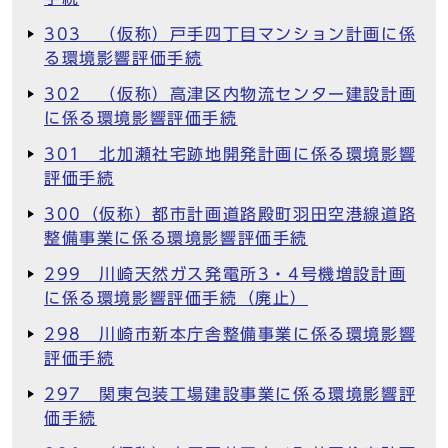
303 （仮称）戸手四丁目マンション計画に係
る環境影響評価手続
302 （仮称）高津区内物流センター建設計画
に係る環境影響評価手続
301 北加瀬社宅跡地開発計画に係る環境影響
評価手続
300（仮称）都市計画道路殿町羽田空港線道路
整備事業に係る環境影響評価手続
299 川崎天然ガス発電所3・4号機増設計画
に係る環境影響評価手続（廃止）
298 川崎市新本庁舎整備事業に係る環境影響
評価手続
297 関東包装工場建設事業に係る環境影響評
価手続