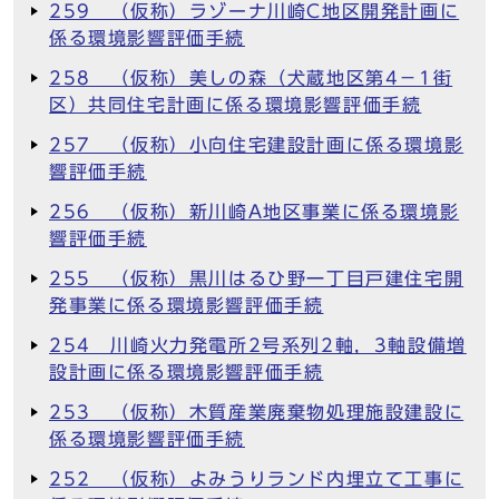
259 （仮称）ラゾーナ川崎C地区開発計画に
係る環境影響評価手続
258 （仮称）美しの森（犬蔵地区第4－1街
区）共同住宅計画に係る環境影響評価手続
257 （仮称）小向住宅建設計画に係る環境影
響評価手続
256 （仮称）新川崎A地区事業に係る環境影
響評価手続
255 （仮称）黒川はるひ野一丁目戸建住宅開
発事業に係る環境影響評価手続
254 川崎火力発電所2号系列2軸，3軸設備増
設計画に係る環境影響評価手続
253 （仮称）木質産業廃棄物処理施設建設に
係る環境影響評価手続
252 （仮称）よみうりランド内埋立て工事に