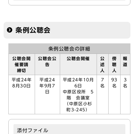
条例公聴会
条例公聴会の詳細
公聴会開
公聴会公
公聴会開催
公
傍
報
催要請
告
述
聴
道
締切
人
人
平成24年
平成24
平成24年10月
7
93
3
8月30日
年9月7
6日
名
名
名
日
中原区役所 5
階 会議室
（中原区小杉
町3-245）
添付ファイル