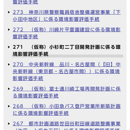
響評価手続
273 神奈川県警察職員宿舎整備運営事業「下
小田中地区」に係る環境影響評価手続
272 （仮称）川崎片平霊園建設に係る環境影
響評価手続
271 （仮称）小杉町二丁目開発計画に係る環
境影響評価手続
270 中央新幹線 品川・名古屋間（【旧】中
央新幹線（東京都・名古屋市間））に係る環境
影響評価手続
269 （仮称）富士通川崎工場再開発計画に係
る環境影響評価手続
268 （仮称）小田急バス登戸営業所新築計画
に係る環境影響評価手続
267 都市計画道路世田谷町田線道路整備事業