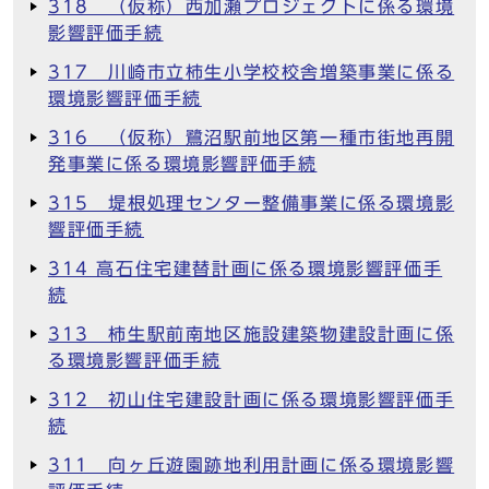
318 （仮称）西加瀬プロジェクトに係る環境
影響評価手続
317 川崎市立柿生小学校校舎増築事業に係る
環境影響評価手続
316 （仮称）鷺沼駅前地区第一種市街地再開
発事業に係る環境影響評価手続
315 堤根処理センター整備事業に係る環境影
響評価手続
314 高石住宅建替計画に係る環境影響評価手
続
313 柿生駅前南地区施設建築物建設計画に係
る環境影響評価手続
312 初山住宅建設計画に係る環境影響評価手
続
311 向ヶ丘遊園跡地利用計画に係る環境影響