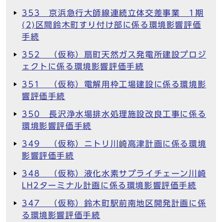
353 京浜急行大師線連続立体交差事業 1期
(2)区間鈴木町すり付け部に係る環境影響評価
手続
352 （仮称）扇町天然ガス発電所建設プロジ
ェクトに係る環境影響評価手続
351 （仮称）電解用枠工場建設に係る環境影
響評価手続
350 長沢浄水場排水処理施設改良工事に係る
環境影響評価手続
349 （仮称）ニトリ川崎高津計画に係る環境
影響評価手続
348 （仮称）液化水素サプライチェーン川崎
LH2ターミナル計画に係る環境影響評価手続
347 （仮称）鈴木町駅前南地区開発計画に係
る環境影響評価手続