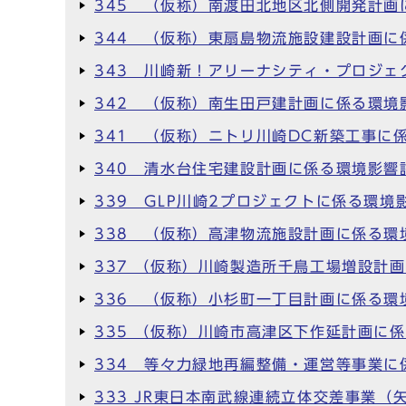
345 （仮称）南渡田北地区北側開発計画
344 （仮称）東扇島物流施設建設計画に
343 川崎新！アリーナシティ・プロジェ
342 （仮称）南生田戸建計画に係る環境
341 （仮称）ニトリ川崎DC新築工事に
340 清水台住宅建設計画に係る環境影響
339 GLP川崎2プロジェクトに係る環境
338 （仮称）高津物流施設計画に係る環
337 （仮称）川崎製造所千鳥工場増設計
336 （仮称）小杉町一丁目計画に係る環
335 （仮称）川崎市高津区下作延計画に
334 等々力緑地再編整備・運営等事業に
333 JR東日本南武線連続立体交差事業