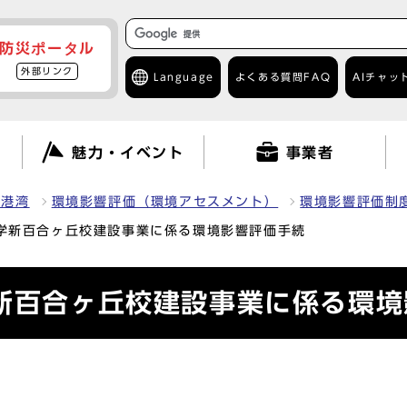
防災ポータル
外部リンク
Language
よくある質問
FAQ
AIチャッ
て
魅力・イベント
事業者
・港湾
環境影響評価（環境アセスメント）
環境影響評価制
大学新百合ヶ丘校建設事業に係る環境影響評価手続
学新百合ヶ丘校建設事業に係る環