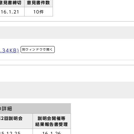
意見書締切
意見書件数
16.1.21
10件
別ウィンドウで開く
.34KB)
の詳細
第2回説明会
説明会開催等
結果報告書受理
15.12.25
16.1.26