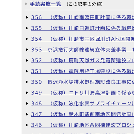
手続実施一覧
（この記事の分類）
356 （仮称）川崎南渡田町計画に係る環
355 （仮称）川崎日進町計画に係る環境
354 （仮称）川崎市幸区堀川町A地区開
353 京浜急行大師線連続立体交差事業 
352 （仮称）扇町天然ガス発電所建設プ
351 （仮称）電解用枠工場建設に係る環
350 長沢浄水場排水処理施設改良工事に
349 （仮称）ニトリ川崎高津計画に係る
348 （仮称）液化水素サプライチェーン
347 （仮称）鈴木町駅前南地区開発計画
346 （仮称）川崎地区合同棟建設プロジ