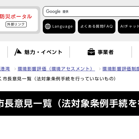
防災ポータル
外部リンク
Language
よくある質問
FAQ
AIチャッ
て
魅力・イベント
事業者
・港湾
環境影響評価（環境アセスメント）
環境影響評価制
く市長意見一覧（法対象条例手続を行っていないもの）
市長意見一覧（法対象条例手続を