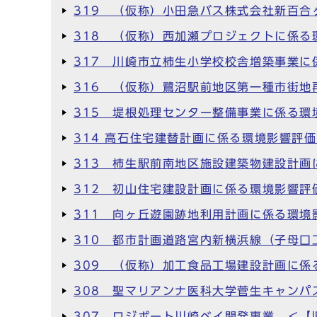
319 （仮称）小田急バス株式会社新百
318 （仮称）西加瀬プロジェクトに係る
317 川崎市立柿生小学校校舎増築事業に
316 （仮称）鷺沼駅前地区第一種市街地
315 堤根処理センター整備事業に係る環
314 高石住宅建替計画に係る環境影響評
313 柿生駅前南地区施設建築物建設計画
312 初山住宅建設計画に係る環境影響評
311 向ヶ丘遊園跡地利用計画に係る環境
310 都市計画道路宮内新横浜線（子母
309 （仮称）加工食品工場建設計画に係
308 聖マリアンナ医科大学菅生キャン
307 ロジポート川崎ベイ開発事業 ＜