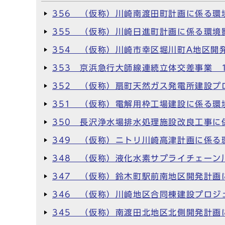
356 （仮称）川崎南渡田町計画に係る環
355 （仮称）川崎日進町計画に係る環境
354 （仮称）川崎市幸区堀川町A地区開
353 京浜急行大師線連続立体交差事業 
352 （仮称）扇町天然ガス発電所建設プ
351 （仮称）電解用枠工場建設に係る環
350 長沢浄水場排水処理施設改良工事に
349 （仮称）ニトリ川崎高津計画に係る
348 （仮称）液化水素サプライチェーン
347 （仮称）鈴木町駅前南地区開発計画
346 （仮称）川崎地区合同棟建設プロジ
345 （仮称）南渡田北地区北側開発計画