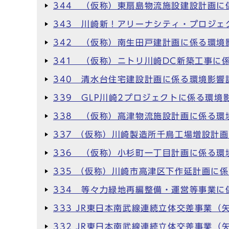
344 （仮称）東扇島物流施設建設計画に
343 川崎新！アリーナシティ・プロジェ
342 （仮称）南生田戸建計画に係る環境
341 （仮称）ニトリ川崎DC新築工事に
340 清水台住宅建設計画に係る環境影響
339 GLP川崎2プロジェクトに係る環境
338 （仮称）高津物流施設計画に係る環
337 （仮称）川崎製造所千鳥工場増設計
336 （仮称）小杉町一丁目計画に係る環
335 （仮称）川崎市高津区下作延計画に
334 等々力緑地再編整備・運営等事業に
333 JR東日本南武線連続立体交差事業
332 JR東日本南武線連続立体交差事業