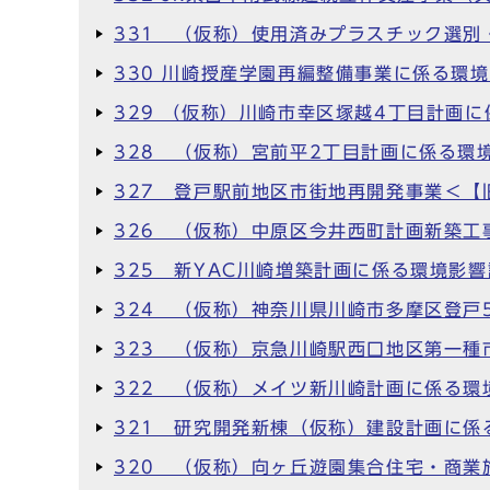
331 （仮称）使用済みプラスチック選
330 川崎授産学園再編整備事業に係る環
329 （仮称）川崎市幸区塚越4丁目計画
328 （仮称）宮前平2丁目計画に係る環
327 登戸駅前地区市街地再開発事業＜
326 （仮称）中原区今井西町計画新築工
325 新YAC川崎増築計画に係る環境影
324 （仮称）神奈川県川崎市多摩区登戸
323 （仮称）京急川崎駅西口地区第一種
322 （仮称）メイツ新川崎計画に係る環
321 研究開発新棟（仮称）建設計画に係
320 （仮称）向ヶ丘遊園集合住宅・商業