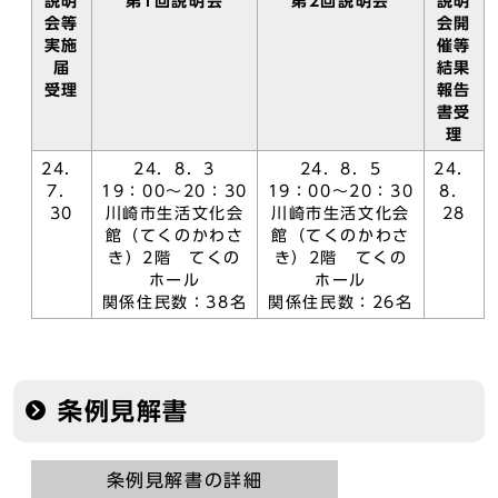
説明
第1回説明会
第2回説明会
説明
会等
会開
実施
催等
届
結果
受理
報告
書受
理
24．
24．8．3
24．8．5
24．
7．
19：00～20：30
19：00～20：30
8．
30
川崎市生活文化会
川崎市生活文化会
28
館（てくのかわさ
館（てくのかわさ
き）2階 てくの
き）2階 てくの
ホール
ホール
関係住民数：38名
関係住民数：26名
条例見解書
条例見解書の詳細