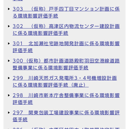
303 （仮称）戸手四丁目マンション計画に係
る環境影響評価手続
302 （仮称）高津区内物流センター建設計画
に係る環境影響評価手続
301 北加瀬社宅跡地開発計画に係る環境影響
評価手続
300（仮称）都市計画道路殿町羽田空港線道路
整備事業に係る環境影響評価手続
299 川崎天然ガス発電所3・4号機増設計画
に係る環境影響評価手続（廃止）
298 川崎市新本庁舎整備事業に係る環境影響
評価手続
297 関東包装工場建設事業に係る環境影響評
価手続