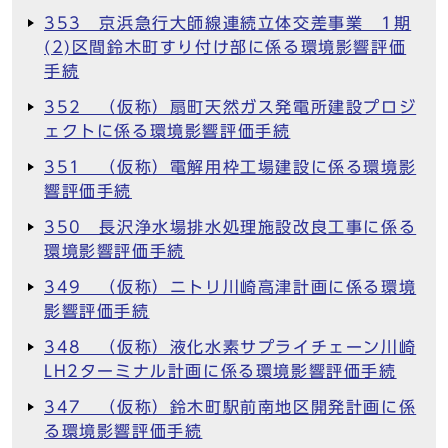
353 京浜急行大師線連続立体交差事業 1期
(2)区間鈴木町すり付け部に係る環境影響評価
手続
352 （仮称）扇町天然ガス発電所建設プロジ
ェクトに係る環境影響評価手続
351 （仮称）電解用枠工場建設に係る環境影
響評価手続
350 長沢浄水場排水処理施設改良工事に係る
環境影響評価手続
349 （仮称）ニトリ川崎高津計画に係る環境
影響評価手続
348 （仮称）液化水素サプライチェーン川崎
LH2ターミナル計画に係る環境影響評価手続
347 （仮称）鈴木町駅前南地区開発計画に係
る環境影響評価手続