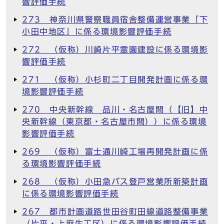
響評価手続
273 神奈川県警察職員宿舎整備運営事業「下
小田中地区」に係る環境影響評価手続
272 （仮称）川崎片平霊園建設に係る環境影
響評価手続
271 （仮称）小杉町二丁目開発計画に係る環
境影響評価手続
270 中央新幹線 品川・名古屋間（【旧】中
央新幹線（東京都・名古屋市間））に係る環境
影響評価手続
269 （仮称）富士通川崎工場再開発計画に係
る環境影響評価手続
268 （仮称）小田急バス登戸営業所新築計画
に係る環境影響評価手続
267 都市計画道路世田谷町田線道路整備事業
（片平・上麻生工区）に係る環境影響評価手続