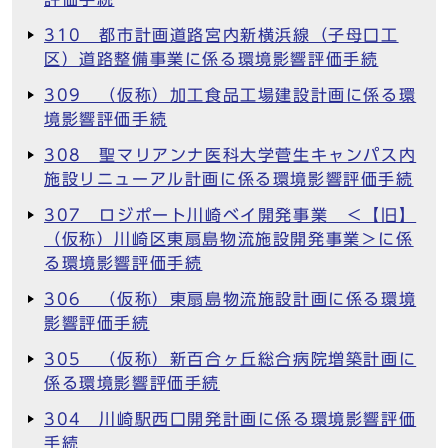
310 都市計画道路宮内新横浜線（子母口工
区）道路整備事業に係る環境影響評価手続
309 （仮称）加工食品工場建設計画に係る環
境影響評価手続
308 聖マリアンナ医科大学菅生キャンパス内
施設リニューアル計画に係る環境影響評価手続
307 ロジポート川崎ベイ開発事業 ＜【旧】
（仮称）川崎区東扇島物流施設開発事業＞に係
る環境影響評価手続
306 （仮称）東扇島物流施設計画に係る環境
影響評価手続
305 （仮称）新百合ヶ丘総合病院増築計画に
係る環境影響評価手続
304 川崎駅西口開発計画に係る環境影響評価
手続