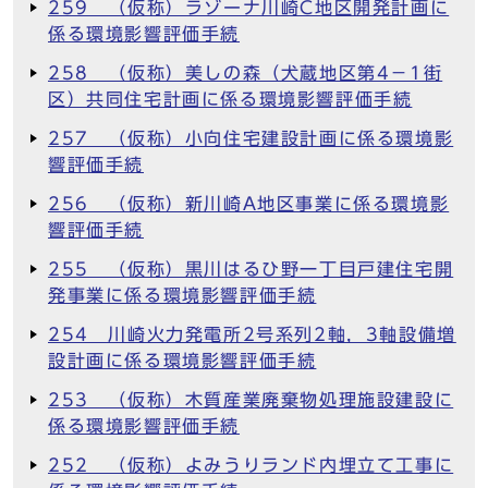
259 （仮称）ラゾーナ川崎C地区開発計画に
係る環境影響評価手続
258 （仮称）美しの森（犬蔵地区第4－1街
区）共同住宅計画に係る環境影響評価手続
257 （仮称）小向住宅建設計画に係る環境影
響評価手続
256 （仮称）新川崎A地区事業に係る環境影
響評価手続
255 （仮称）黒川はるひ野一丁目戸建住宅開
発事業に係る環境影響評価手続
254 川崎火力発電所2号系列2軸，3軸設備増
設計画に係る環境影響評価手続
253 （仮称）木質産業廃棄物処理施設建設に
係る環境影響評価手続
252 （仮称）よみうりランド内埋立て工事に