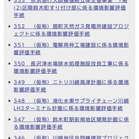
353 京浜急行大師線連続立体交差事業 1期
(2)区間鈴木町すり付け部に係る環境影響評価
手続
352 （仮称）扇町天然ガス発電所建設プロジ
ェクトに係る環境影響評価手続
351 （仮称）電解用枠工場建設に係る環境影
響評価手続
350 長沢浄水場排水処理施設改良工事に係る
環境影響評価手続
349 （仮称）ニトリ川崎高津計画に係る環境
影響評価手続
348 （仮称）液化水素サプライチェーン川崎
LH2ターミナル計画に係る環境影響評価手続
347 （仮称）鈴木町駅前南地区開発計画に係
る環境影響評価手続
346 （仮称）川崎地区合同棟建設プロジェク