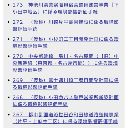
273 神奈川県警察職員宿舎整備運営事業「下
小田中地区」に係る環境影響評価手続
272 （仮称）川崎片平霊園建設に係る環境影
響評価手続
271 （仮称）小杉町二丁目開発計画に係る環
境影響評価手続
270 中央新幹線 品川・名古屋間（【旧】中
央新幹線（東京都・名古屋市間））に係る環境
影響評価手続
269 （仮称）富士通川崎工場再開発計画に係
る環境影響評価手続
268 （仮称）小田急バス登戸営業所新築計画
に係る環境影響評価手続
267 都市計画道路世田谷町田線道路整備事業
（片平・上麻生工区）に係る環境影響評価手続