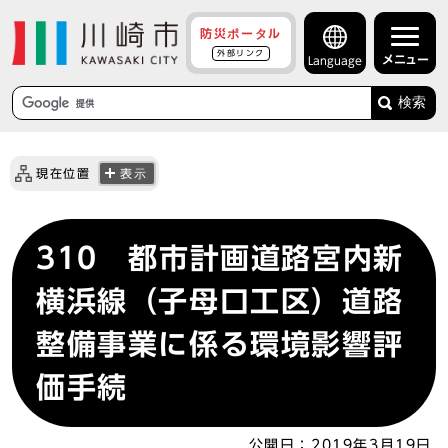
防災ポータル
外部リンク
メニュー
Language
検索
現在位置
表示
310 都市計画道路宮内新
横浜線（子母口工区）道路
整備事業に係る環境影響評
価手続
公開日：
2019年3月19日