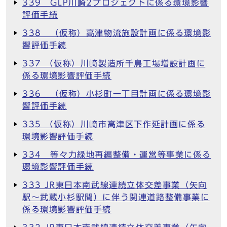
339 GLP川崎2プロジェクトに係る環境影響
評価手続
338 （仮称）高津物流施設計画に係る環境影
響評価手続
337 （仮称）川崎製造所千鳥工場増設計画に
係る環境影響評価手続
336 （仮称）小杉町一丁目計画に係る環境影
響評価手続
335 （仮称）川崎市高津区下作延計画に係る
環境影響評価手続
334 等々力緑地再編整備・運営等事業に係る
環境影響評価手続
333 JR東日本南武線連続立体交差事業（矢向
駅～武蔵小杉駅間）に伴う関連道路整備事業に
係る環境影響評価手続