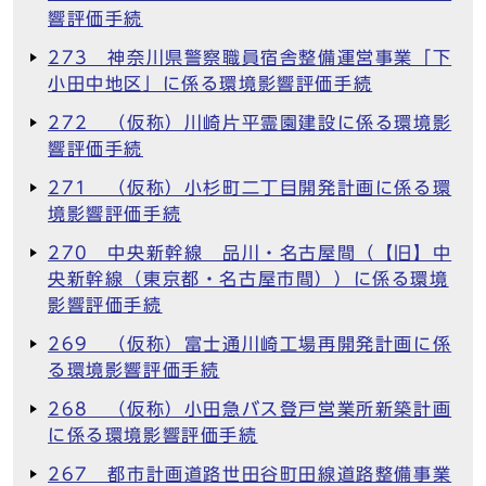
響評価手続
273 神奈川県警察職員宿舎整備運営事業「下
小田中地区」に係る環境影響評価手続
272 （仮称）川崎片平霊園建設に係る環境影
響評価手続
271 （仮称）小杉町二丁目開発計画に係る環
境影響評価手続
270 中央新幹線 品川・名古屋間（【旧】中
央新幹線（東京都・名古屋市間））に係る環境
影響評価手続
269 （仮称）富士通川崎工場再開発計画に係
る環境影響評価手続
268 （仮称）小田急バス登戸営業所新築計画
に係る環境影響評価手続
267 都市計画道路世田谷町田線道路整備事業