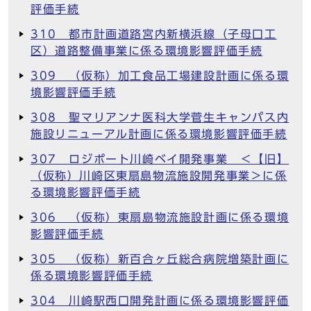
評価手続
310 都市計画道路宮内新横浜線（子母口工
区）道路整備事業に係る環境影響評価手続
309 （仮称）加工食品工場建設計画に係る環
境影響評価手続
308 聖マリアンナ医科大学菅生キャンパス内
施設リニューアル計画に係る環境影響評価手続
307 ロジポート川崎ベイ開発事業 ＜【旧】
（仮称）川崎区東扇島物流施設開発事業＞に係
る環境影響評価手続
306 （仮称）東扇島物流施設計画に係る環境
影響評価手続
305 （仮称）新百合ヶ丘総合病院増築計画に
係る環境影響評価手続
304 川崎駅西口開発計画に係る環境影響評価