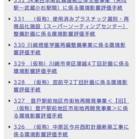
332 JR東日本南武線連続立体交差事業（矢向
駅～武蔵小杉駅間）に係る環境影響評価手続
331 （仮称）使用済みプラスチック選別・再
商品化施設〔スーパーソーティングセンター〕
整備計画に係る環境影響評価手続
330 川崎授産学園再編整備事業に係る環境影
響評価手続
329 （仮称）川崎市幸区塚越4丁目計画に係る
環境影響評価手続
328 （仮称）宮前平2丁目計画に係る環境影
響評価手続
327 登戸駅前地区市街地再開発事業＜【旧】
（仮称）登戸駅前地区市街地再開発事業＞に係
る環境影響評価手続
326 （仮称）中原区今井西町計画新築工事に
係る環境影響評価手続