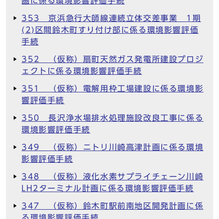
画に係る環境影響評価手続
353 京浜急行大師線連続立体交差事業 1期
(2)区間鈴木町すり付け部に係る環境影響評価
手続
352 （仮称）扇町天然ガス発電所建設プロジ
ェクトに係る環境影響評価手続
351 （仮称）電解用枠工場建設に係る環境影
響評価手続
350 長沢浄水場排水処理施設改良工事に係る
環境影響評価手続
349 （仮称）ニトリ川崎高津計画に係る環境
影響評価手続
348 （仮称）液化水素サプライチェーン川崎
LH2ターミナル計画に係る環境影響評価手続
347 （仮称）鈴木町駅前南地区開発計画に係
る環境影響評価手続