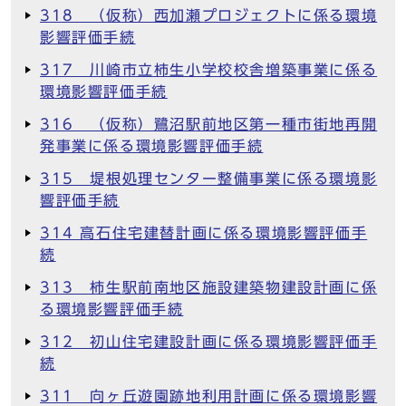
318 （仮称）西加瀬プロジェクトに係る環境
影響評価手続
317 川崎市立柿生小学校校舎増築事業に係る
環境影響評価手続
316 （仮称）鷺沼駅前地区第一種市街地再開
発事業に係る環境影響評価手続
315 堤根処理センター整備事業に係る環境影
響評価手続
314 高石住宅建替計画に係る環境影響評価手
続
313 柿生駅前南地区施設建築物建設計画に係
る環境影響評価手続
312 初山住宅建設計画に係る環境影響評価手
続
311 向ヶ丘遊園跡地利用計画に係る環境影響