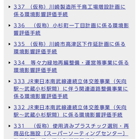
337 （仮称）川崎製造所千鳥工場増設計画に
係る環境影響評価手続
336 （仮称）小杉町一丁目計画に係る環境影
響評価手続
335 （仮称）川崎市高津区下作延計画に係る
環境影響評価手続
334 等々力緑地再編整備・運営等事業に係る
環境影響評価手続
333 JR東日本南武線連続立体交差事業（矢向
駅～武蔵小杉駅間）に伴う関連道路整備事業に
係る環境影響評価手続
332 JR東日本南武線連続立体交差事業（矢向
駅～武蔵小杉駅間）に係る環境影響評価手続
331 （仮称）使用済みプラスチック選別・再
商品化施設〔スーパーソーティングセンター〕