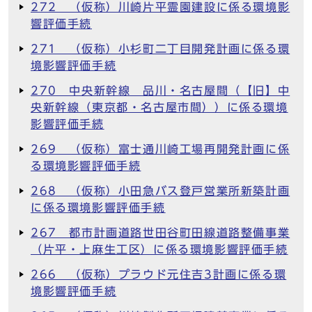
272 （仮称）川崎片平霊園建設に係る環境影
響評価手続
271 （仮称）小杉町二丁目開発計画に係る環
境影響評価手続
270 中央新幹線 品川・名古屋間（【旧】中
央新幹線（東京都・名古屋市間））に係る環境
影響評価手続
269 （仮称）富士通川崎工場再開発計画に係
る環境影響評価手続
268 （仮称）小田急バス登戸営業所新築計画
に係る環境影響評価手続
267 都市計画道路世田谷町田線道路整備事業
（片平・上麻生工区）に係る環境影響評価手続
266 （仮称）プラウド元住吉3計画に係る環
境影響評価手続