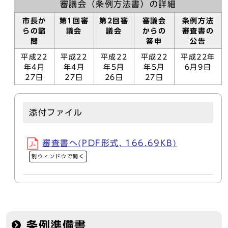
審議会（条例方法書）の詳細
市長か
第1回審
第2回審
審議会
条例方法
らの諮
議会
議会
からの
審査書の
問
答申
公告
平成22
平成22
平成22
平成22
平成22年
年4月
年4月
年5月
年5月
6月9日
27日
27日
26日
27日
添付ファイル
審査書へ(PDF形式, 166.69KB)
別ウィンドウで開く
条例準備書