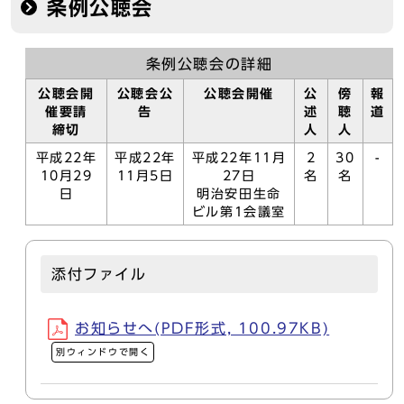
条例公聴会
条例公聴会の詳細
公聴会開
公聴会公
公聴会開催
公
傍
報
催要請
告
述
聴
道
締切
人
人
平成22年
平成22年
平成22年11月
2
30
-
10月29
11月5日
27日
名
名
日
明治安田生命
ビル第1会議室
添付ファイル
お知らせへ(PDF形式, 100.97KB)
別ウィンドウで開く