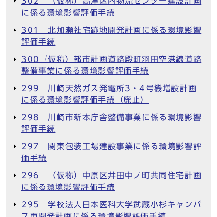
302 （仮称）高津区内物流センター建設計画
に係る環境影響評価手続
301 北加瀬社宅跡地開発計画に係る環境影響
評価手続
300（仮称）都市計画道路殿町羽田空港線道路
整備事業に係る環境影響評価手続
299 川崎天然ガス発電所3・4号機増設計画
に係る環境影響評価手続（廃止）
298 川崎市新本庁舎整備事業に係る環境影響
評価手続
297 関東包装工場建設事業に係る環境影響評
価手続
296 （仮称）中原区井田中ノ町共同住宅計画
に係る環境影響評価手続
295 学校法人日本医科大学武蔵小杉キャンパ
ス再開発計画に係る環境影響評価手続