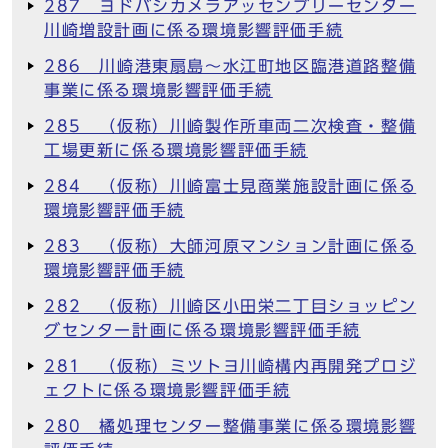
287 ヨドバシカメラアッセンブリーセンター
川崎増設計画に係る環境影響評価手続
286 川崎港東扇島～水江町地区臨港道路整備
事業に係る環境影響評価手続
285 （仮称）川崎製作所車両二次検査・整備
工場更新に係る環境影響評価手続
284 （仮称）川崎富士見商業施設計画に係る
環境影響評価手続
283 （仮称）大師河原マンション計画に係る
環境影響評価手続
282 （仮称）川崎区小田栄二丁目ショッピン
グセンター計画に係る環境影響評価手続
281 （仮称）ミツトヨ川崎構内再開発プロジ
ェクトに係る環境影響評価手続
280 橘処理センター整備事業に係る環境影響