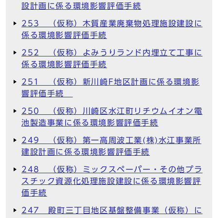
設計画に係る環境影響評価手続
253 （仮称）木質産業廃棄物処理施設建設に
係る環境影響評価手続
252 （仮称）よみうりランド内埋立て工事に
係る環境影響評価手続
251 （仮称）新川崎F地区計画に係る環境影
響評価手続
250 （仮称）川崎区水江町リチウムイオン電
池製造事業に係る環境影響評価手続
249 （仮称）第一高周波工業(株)水江事業所
建設計画に係る環境影響評価手続
248 （仮称）ミックスペーパー・その他プラ
スチック資源化処理施設建設に係る環境影響評
価手続
247 殿町三丁目地区基盤整備事業（仮称）に