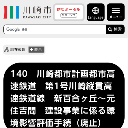
防災ポータル
外部リンク
メニュー
Language
検索
現在位置
表示
140 川崎都市計画都市高
速鉄道 第1号川崎縦貫高
速鉄道線 新百合ヶ丘～元
住吉間 建設事業に係る環
境影響評価手続（廃止）