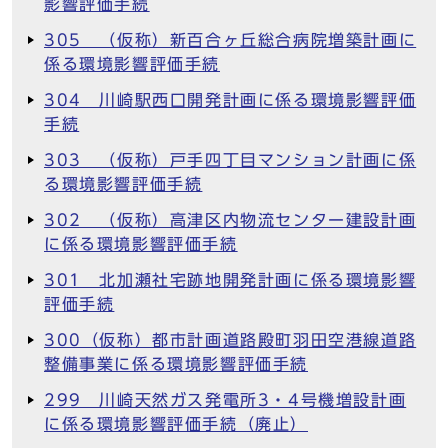
影響評価手続
305 （仮称）新百合ヶ丘総合病院増築計画に
係る環境影響評価手続
304 川崎駅西口開発計画に係る環境影響評価
手続
303 （仮称）戸手四丁目マンション計画に係
る環境影響評価手続
302 （仮称）高津区内物流センター建設計画
に係る環境影響評価手続
301 北加瀬社宅跡地開発計画に係る環境影響
評価手続
300（仮称）都市計画道路殿町羽田空港線道路
整備事業に係る環境影響評価手続
299 川崎天然ガス発電所3・4号機増設計画
に係る環境影響評価手続（廃止）