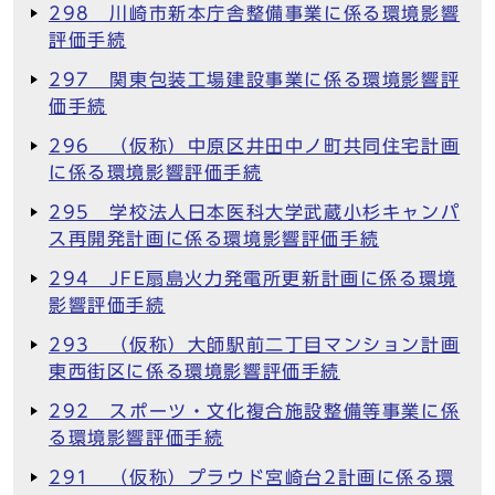
298 川崎市新本庁舎整備事業に係る環境影響
評価手続
297 関東包装工場建設事業に係る環境影響評
価手続
296 （仮称）中原区井田中ノ町共同住宅計画
に係る環境影響評価手続
295 学校法人日本医科大学武蔵小杉キャンパ
ス再開発計画に係る環境影響評価手続
294 JFE扇島火力発電所更新計画に係る環境
影響評価手続
293 （仮称）大師駅前二丁目マンション計画
東西街区に係る環境影響評価手続
292 スポーツ・文化複合施設整備等事業に係
る環境影響評価手続
291 （仮称）プラウド宮崎台2計画に係る環