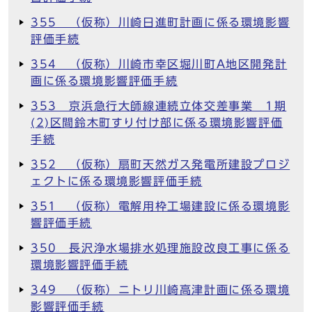
355 （仮称）川崎日進町計画に係る環境影響
評価手続
354 （仮称）川崎市幸区堀川町A地区開発計
画に係る環境影響評価手続
353 京浜急行大師線連続立体交差事業 1期
(2)区間鈴木町すり付け部に係る環境影響評価
手続
352 （仮称）扇町天然ガス発電所建設プロジ
ェクトに係る環境影響評価手続
351 （仮称）電解用枠工場建設に係る環境影
響評価手続
350 長沢浄水場排水処理施設改良工事に係る
環境影響評価手続
349 （仮称）ニトリ川崎高津計画に係る環境
影響評価手続