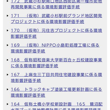
172 武蔵小杉駅南口地区西街区第一種市街地
再開発事業に係る環境影響評価手続
171 （仮称）武蔵小杉駅前グランド地区開発
プロジェクトに係る環境影響評価手続
170 （仮称）元住吉プロジェクトに係る環境
影響評価手続
169 （仮称）NIPPO小島町処理工場に係る
環境影響評価手続
168 仮称昭和音楽大学新百合ヶ丘校建設事業
に係る環境影響評価手続
167 上麻生三丁目共同住宅建設事業に係る環
境影響評価手続
166 トラックキャブ塗装工場更新計画に係る
環境影響評価手続
164 仮称土橋小学校新設計画 165 鷺沼配