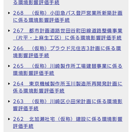
る環境影響評価手続
268 （仮称）小田急バス登戸営業所新築計画
に係る環境影響評価手続
267 都市計画道路世田谷町田線道路整備事業
（片平・上麻生工区）に係る環境影響評価手続
266 （仮称）プラウド元住吉3計画に係る環
境影響評価手続
265 （仮称）川崎製作所工場建替事業に係る
環境影響評価手続
264 東京機械製作所玉川製造所再開発計画に
係る環境影響評価手続
263 （仮称）川崎区小田栄計画に係る環境影
響評価手続
262 北加瀬社宅（仮称）建設に係る環境影響
評価手続