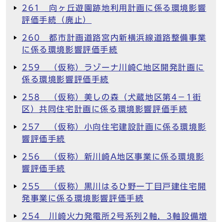
261 向ヶ丘遊園跡地利用計画に係る環境影響
評価手続（廃止）
260 都市計画道路宮内新横浜線道路整備事業
に係る環境影響評価手続
259 （仮称）ラゾーナ川崎C地区開発計画に
係る環境影響評価手続
258 （仮称）美しの森（犬蔵地区第4－1街
区）共同住宅計画に係る環境影響評価手続
257 （仮称）小向住宅建設計画に係る環境影
響評価手続
256 （仮称）新川崎A地区事業に係る環境影
響評価手続
255 （仮称）黒川はるひ野一丁目戸建住宅開
発事業に係る環境影響評価手続
254 川崎火力発電所2号系列2軸，3軸設備増