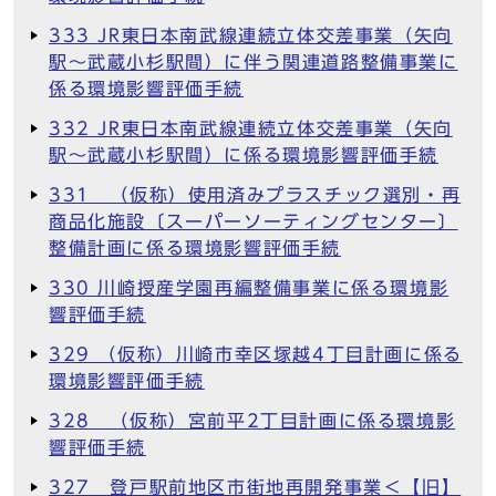
333 JR東日本南武線連続立体交差事業（矢向
駅～武蔵小杉駅間）に伴う関連道路整備事業に
係る環境影響評価手続
332 JR東日本南武線連続立体交差事業（矢向
駅～武蔵小杉駅間）に係る環境影響評価手続
331 （仮称）使用済みプラスチック選別・再
商品化施設〔スーパーソーティングセンター〕
整備計画に係る環境影響評価手続
330 川崎授産学園再編整備事業に係る環境影
響評価手続
329 （仮称）川崎市幸区塚越4丁目計画に係る
環境影響評価手続
328 （仮称）宮前平2丁目計画に係る環境影
響評価手続
327 登戸駅前地区市街地再開発事業＜【旧】