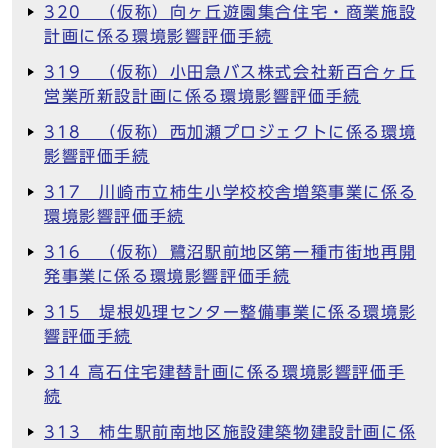
320 （仮称）向ヶ丘遊園集合住宅・商業施設
計画に係る環境影響評価手続
319 （仮称）小田急バス株式会社新百合ヶ丘
営業所新設計画に係る環境影響評価手続
318 （仮称）西加瀬プロジェクトに係る環境
影響評価手続
317 川崎市立柿生小学校校舎増築事業に係る
環境影響評価手続
316 （仮称）鷺沼駅前地区第一種市街地再開
発事業に係る環境影響評価手続
315 堤根処理センター整備事業に係る環境影
響評価手続
314 高石住宅建替計画に係る環境影響評価手
続
313 柿生駅前南地区施設建築物建設計画に係