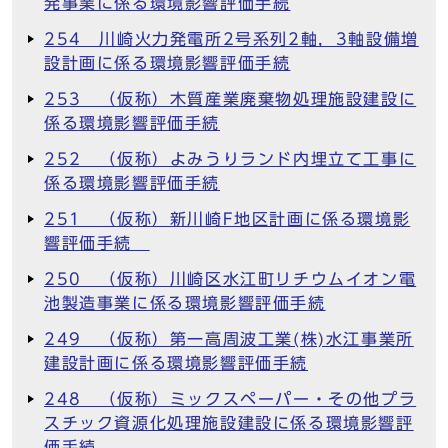
発事業に係る環境影響評価手続
254 川崎火力発電所2号系列2軸，3軸設備増
設計画に係る環境影響評価手続
253 （仮称）木質産業廃棄物処理施設建設に
係る環境影響評価手続
252 （仮称）よみうりランド内埋立て工事に
係る環境影響評価手続
251 （仮称）新川崎F地区計画に係る環境影
響評価手続
250 （仮称）川崎区水江町リチウムイオン電
池製造事業に係る環境影響評価手続
249 （仮称）第一高周波工業(株)水江事業所
建設計画に係る環境影響評価手続
248 （仮称）ミックスペーパー・その他プラ
スチック資源化処理施設建設に係る環境影響評
価手続