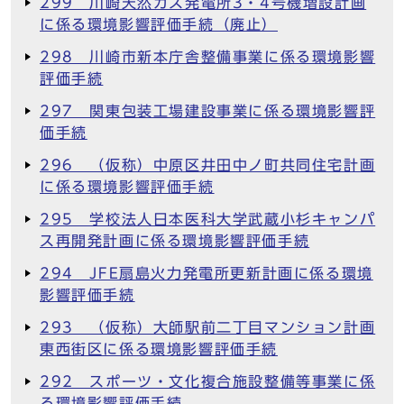
299 川崎天然ガス発電所3・4号機増設計画
に係る環境影響評価手続（廃止）
298 川崎市新本庁舎整備事業に係る環境影響
評価手続
297 関東包装工場建設事業に係る環境影響評
価手続
296 （仮称）中原区井田中ノ町共同住宅計画
に係る環境影響評価手続
295 学校法人日本医科大学武蔵小杉キャンパ
ス再開発計画に係る環境影響評価手続
294 JFE扇島火力発電所更新計画に係る環境
影響評価手続
293 （仮称）大師駅前二丁目マンション計画
東西街区に係る環境影響評価手続
292 スポーツ・文化複合施設整備等事業に係
る環境影響評価手続