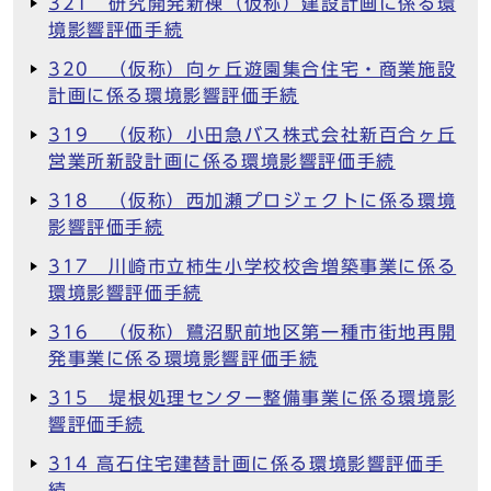
321 研究開発新棟（仮称）建設計画に係る環
境影響評価手続
320 （仮称）向ヶ丘遊園集合住宅・商業施設
計画に係る環境影響評価手続
319 （仮称）小田急バス株式会社新百合ヶ丘
営業所新設計画に係る環境影響評価手続
318 （仮称）西加瀬プロジェクトに係る環境
影響評価手続
317 川崎市立柿生小学校校舎増築事業に係る
環境影響評価手続
316 （仮称）鷺沼駅前地区第一種市街地再開
発事業に係る環境影響評価手続
315 堤根処理センター整備事業に係る環境影
響評価手続
314 高石住宅建替計画に係る環境影響評価手
続