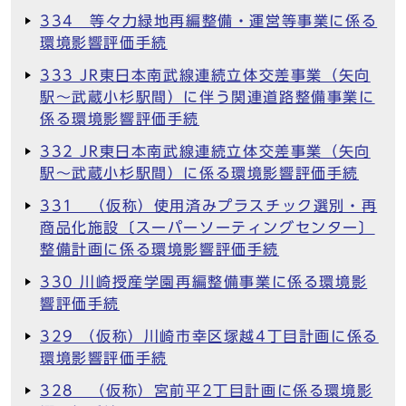
334 等々力緑地再編整備・運営等事業に係る
環境影響評価手続
333 JR東日本南武線連続立体交差事業（矢向
駅～武蔵小杉駅間）に伴う関連道路整備事業に
係る環境影響評価手続
332 JR東日本南武線連続立体交差事業（矢向
駅～武蔵小杉駅間）に係る環境影響評価手続
331 （仮称）使用済みプラスチック選別・再
商品化施設〔スーパーソーティングセンター〕
整備計画に係る環境影響評価手続
330 川崎授産学園再編整備事業に係る環境影
響評価手続
329 （仮称）川崎市幸区塚越4丁目計画に係る
環境影響評価手続
328 （仮称）宮前平2丁目計画に係る環境影