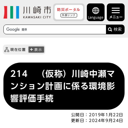
防災ポータル
外部リンク
メニュー
Language
検索
現在位置
表示
214 （仮称）川崎中瀬マ
ンション計画に係る環境影
響評価手続
公開日：
2019年1月22日
更新日：
2024年9月24日