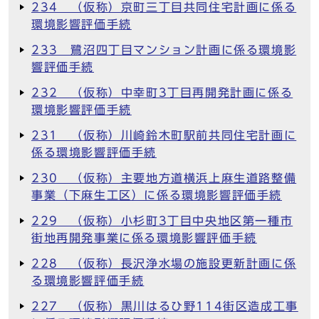
234 （仮称）京町三丁目共同住宅計画に係る
環境影響評価手続
233 鷺沼四丁目マンション計画に係る環境影
響評価手続
232 （仮称）中幸町3丁目再開発計画に係る
環境影響評価手続
231 （仮称）川崎鈴木町駅前共同住宅計画に
係る環境影響評価手続
230 （仮称）主要地方道横浜上麻生道路整備
事業（下麻生工区）に係る環境影響評価手続
229 （仮称）小杉町3丁目中央地区第一種市
街地再開発事業に係る環境影響評価手続
228 （仮称）長沢浄水場の施設更新計画に係
る環境影響評価手続
227 （仮称）黒川はるひ野114街区造成工事