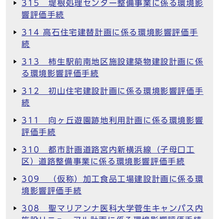
315 堤根処理センター整備事業に係る環境影
響評価手続
314 高石住宅建替計画に係る環境影響評価手
続
313 柿生駅前南地区施設建築物建設計画に係
る環境影響評価手続
312 初山住宅建設計画に係る環境影響評価手
続
311 向ヶ丘遊園跡地利用計画に係る環境影響
評価手続
310 都市計画道路宮内新横浜線（子母口工
区）道路整備事業に係る環境影響評価手続
309 （仮称）加工食品工場建設計画に係る環
境影響評価手続
308 聖マリアンナ医科大学菅生キャンパス内