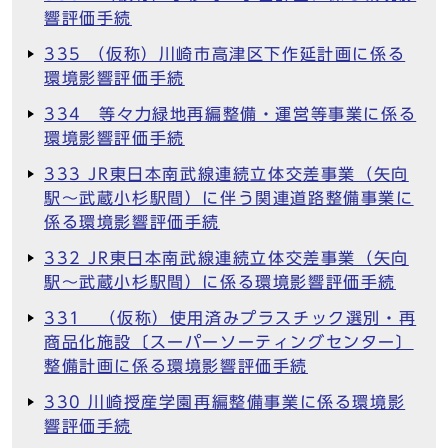
響評価手続
335 （仮称）川崎市高津区下作延計画に係る
環境影響評価手続
334 等々力緑地再編整備・運営等事業に係る
環境影響評価手続
333 JR東日本南武線連続立体交差事業（矢向
駅～武蔵小杉駅間）に伴う関連道路整備事業に
係る環境影響評価手続
332 JR東日本南武線連続立体交差事業（矢向
駅～武蔵小杉駅間）に係る環境影響評価手続
331 （仮称）使用済みプラスチック選別・再
商品化施設〔スーパーソーティングセンター〕
整備計画に係る環境影響評価手続
330 川崎授産学園再編整備事業に係る環境影
響評価手続