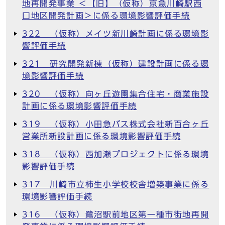
地再開発事業 ＜【旧】（仮称）京急川崎駅西
口地区開発計画＞に係る環境影響評価手続
322 （仮称）メイツ新川崎計画に係る環境影
響評価手続
321 研究開発新棟（仮称）建設計画に係る環
境影響評価手続
320 （仮称）向ヶ丘遊園集合住宅・商業施設
計画に係る環境影響評価手続
319 （仮称）小田急バス株式会社新百合ヶ丘
営業所新設計画に係る環境影響評価手続
318 （仮称）西加瀬プロジェクトに係る環境
影響評価手続
317 川崎市立柿生小学校校舎増築事業に係る
環境影響評価手続
316 （仮称）鷺沼駅前地区第一種市街地再開