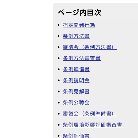
ページ内目次
指定開発行為
条例方法書
審議会（条例方法書）
条例方法審査書
条例準備書
条例説明会
条例見解書
条例公聴会
審議会（条例準備書）
条例環境影響評価審査書
条例評価書