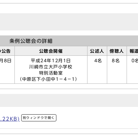
条例公聴会の詳細
の公告
公聴会開催
公述人
傍聴人
報
月8日
平成24年12月1日
4名
8名
0
川崎市立大戸小学校
特別活動室
（中原区下小田中1－4－1）
別ウィンドウで開く
.22KB)