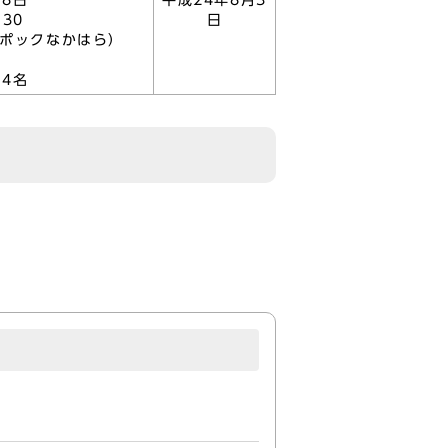
月8日
平成24年8月3
:30
日
エポックなかはら）
54名