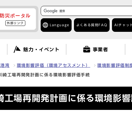
防災ポータル
外部リンク
Language
よくある質問
FAQ
AIチャッ
て
魅力・イベント
事業者
・港湾
環境影響評価（環境アセスメント）
環境影響評価制
通川崎工場再開発計画に係る環境影響評価手続
川崎工場再開発計画に係る環境影