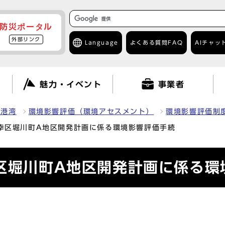
防災ポータル
外部リンク
Language
よくある質問
FAQ
AIチャッ
て
魅力・イベント
事業者
・港湾
環境影響評価（環境アセスメント）
環境影響評価制
市幸区堀川町A地区開発計画に係る環境影響評価手続
幸区堀川町A地区開発計画に係る環