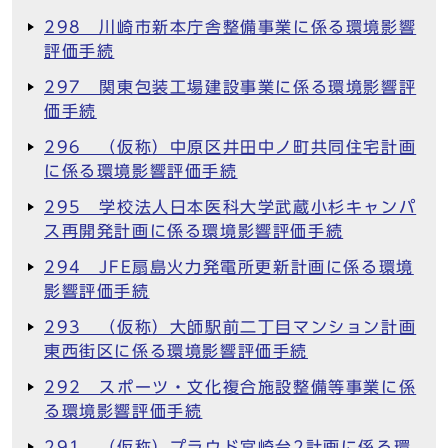
298 川崎市新本庁舎整備事業に係る環境影響
評価手続
297 関東包装工場建設事業に係る環境影響評
価手続
296 （仮称）中原区井田中ノ町共同住宅計画
に係る環境影響評価手続
295 学校法人日本医科大学武蔵小杉キャンパ
ス再開発計画に係る環境影響評価手続
294 JFE扇島火力発電所更新計画に係る環境
影響評価手続
293 （仮称）大師駅前二丁目マンション計画
東西街区に係る環境影響評価手続
292 スポーツ・文化複合施設整備等事業に係
る環境影響評価手続
291 （仮称）プラウド宮崎台2計画に係る環