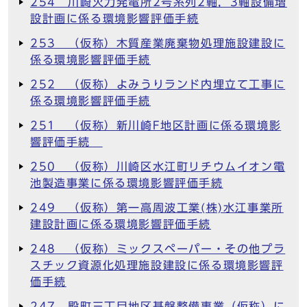
254 川崎火力発電所2号系列2軸，3軸設備増
設計画に係る環境影響評価手続
253 （仮称）木質産業廃棄物処理施設建設に
係る環境影響評価手続
252 （仮称）よみうりランド内埋立て工事に
係る環境影響評価手続
251 （仮称）新川崎F地区計画に係る環境影
響評価手続
250 （仮称）川崎区水江町リチウムイオン電
池製造事業に係る環境影響評価手続
249 （仮称）第一高周波工業(株)水江事業所
建設計画に係る環境影響評価手続
248 （仮称）ミックスペーパー・その他プラ
スチック資源化処理施設建設に係る環境影響評
価手続
247 殿町三丁目地区基盤整備事業（仮称）に