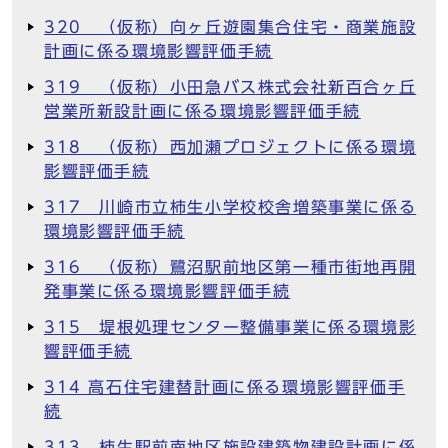
320 （仮称）向ヶ丘遊園集合住宅・商業施設
計画に係る環境影響評価手続
319 （仮称）小田急バス株式会社新百合ヶ丘
営業所新設計画に係る環境影響評価手続
318 （仮称）西加瀬プロジェクトに係る環境
影響評価手続
317 川崎市立柿生小学校校舎増築事業に係る
環境影響評価手続
316 （仮称）鷺沼駅前地区第一種市街地再開
発事業に係る環境影響評価手続
315 堤根処理センター整備事業に係る環境影
響評価手続
314 高石住宅建替計画に係る環境影響評価手
続
313 柿生駅前南地区施設建築物建設計画に係