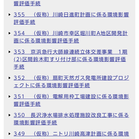
響評価手続
355 （仮称）川崎日進町計画に係る環境影響
評価手続
354 （仮称）川崎市幸区堀川町A地区開発計
画に係る環境影響評価手続
353 京浜急行大師線連続立体交差事業 1期
(2)区間鈴木町すり付け部に係る環境影響評価
手続
352 （仮称）扇町天然ガス発電所建設プロジ
ェクトに係る環境影響評価手続
351 （仮称）電解用枠工場建設に係る環境影
響評価手続
350 長沢浄水場排水処理施設改良工事に係る
環境影響評価手続
349 （仮称）ニトリ川崎高津計画に係る環境