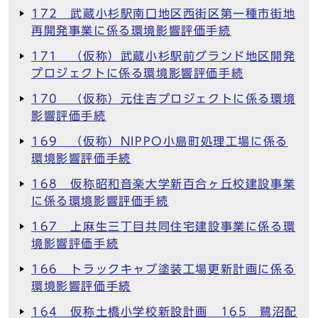
172 武蔵小杉駅南口地区西街区第一種市街地
再開発事業に係る環境影響評価手続
171 （仮称）武蔵小杉駅前グランド地区開発
プロジェクトに係る環境影響評価手続
170 （仮称）元住吉プロジェクトに係る環境
影響評価手続
169 （仮称）NIPPO小島町処理工場に係る
環境影響評価手続
168 仮称昭和音楽大学新百合ヶ丘校建設事業
に係る環境影響評価手続
167 上麻生三丁目共同住宅建設事業に係る環
境影響評価手続
166 トラックキャブ塗装工場更新計画に係る
環境影響評価手続
164 仮称土橋小学校新設計画 165 鷺沼配