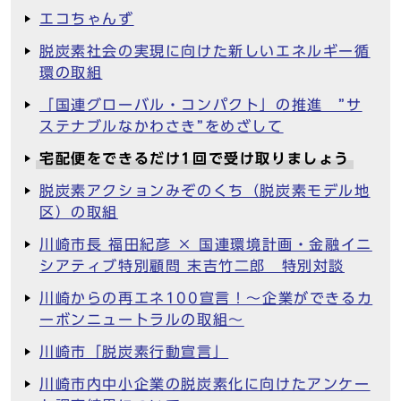
エコちゃんず
脱炭素社会の実現に向けた新しいエネルギー循
環の取組
「国連グローバル・コンパクト」の推進 ”サ
ステナブルなかわさき”をめざして
宅配便をできるだけ1回で受け取りましょう
脱炭素アクションみぞのくち（脱炭素モデル地
区）の取組
川崎市長 福田紀彦 × 国連環境計画・金融イニ
シアティブ特別顧問 末吉竹二郎 特別対談
川崎からの再エネ100宣言！～企業ができるカ
ーボンニュートラルの取組～
川崎市「脱炭素行動宣言」
川崎市内中小企業の脱炭素化に向けたアンケー