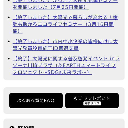
【終了しました】かわさき太陽光発電セミナー
を開催しました（7月25日開催）
【終了しました】太陽光で暮らしが変わる！家
計も助かるエコライフセミナー（3月16日開
催）
【終了しました】市内中小企業の皆様向けに太
陽光発電設備施工ID習得支援
【終了】太陽光に関する普及啓発イベント inラ
ゾーナ川崎プラザ（＆EARTHスマートライフ
プロジェクト～SDGs未来ラボ～）
AIチャットボット
よくある質問FAQ
外部リンク