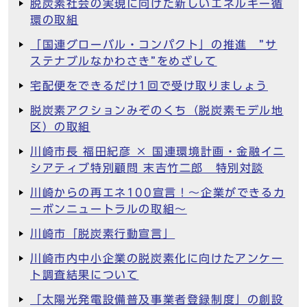
脱炭素社会の実現に向けた新しいエネルギー循
環の取組
「国連グローバル・コンパクト」の推進 ”サ
ステナブルなかわさき”をめざして
宅配便をできるだけ1回で受け取りましょう
脱炭素アクションみぞのくち（脱炭素モデル地
区）の取組
川崎市長 福田紀彦 × 国連環境計画・金融イニ
シアティブ特別顧問 末吉竹二郎 特別対談
川崎からの再エネ100宣言！～企業ができるカ
ーボンニュートラルの取組～
川崎市「脱炭素行動宣言」
川崎市内中小企業の脱炭素化に向けたアンケー
ト調査結果について
「太陽光発電設備普及事業者登録制度」の創設