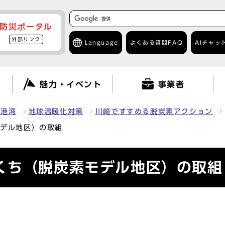
防災ポータル
外部リンク
Language
よくある質問
FAQ
AIチャッ
て
魅力・イベント
事業者
・港湾
地球温暖化対策
川崎ですすめる脱炭素アクション
モデル地区）の取組
くち（脱炭素モデル地区）の取組