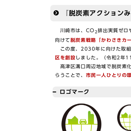
『脱炭素アクション
川崎市は、CO
排出実質ゼロ
2
向けて
脱炭素戦略「かわさきカー
この度、2030年に向けた取
区を創設
しました。（令和2年1
高津区溝口周辺地域で脱炭素化
らうことで、
市民一人ひとりの
ロゴマーク