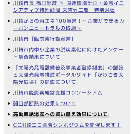
川崎市長 福田紀彦 × 国連環境計画・金融イニ
シアティブ特別顧問 末吉竹二郎 特別対談
川崎からの再エネ100宣言！～企業ができるカ
ーボンニュートラルの取組～
川崎市「脱炭素行動宣言」
川崎市内中小企業の脱炭素化に向けたアンケー
ト調査結果について
「太陽光発電設備普及事業者登録制度」の創設
と太陽光発電推進ポータルサイト「かわさき太
陽光広場」の開設について
川崎市脱炭素経営支援コンソーシアム
開口部断熱の効果について
高効率給湯器への買い替え効果について
CC川崎エコ会議シンポジウムを開催します！