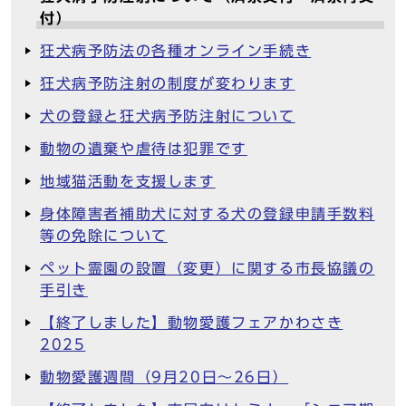
付）
狂犬病予防法の各種オンライン手続き
狂犬病予防注射の制度が変わります
犬の登録と狂犬病予防注射について
動物の遺棄や虐待は犯罪です
地域猫活動を支援します
身体障害者補助犬に対する犬の登録申請手数料
等の免除について
ペット霊園の設置（変更）に関する市長協議の
手引き
【終了しました】動物愛護フェアかわさき
2025
動物愛護週間（9月20日～26日）