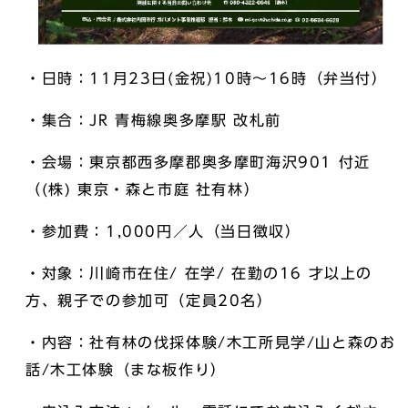
・日時：11月23日(金祝)10時～16時（弁当付）
・集合：JR 青梅線奥多摩駅 改札前
・会場：東京都西多摩郡奥多摩町海沢901 付近
（(株) 東京・森と市庭 社有林）
・参加費：1,000円／人（当日徴収）
・対象：川崎市在住/ 在学/ 在勤の16 才以上の
方、親子での参加可（定員20名）
・内容：社有林の伐採体験/木工所見学/山と森のお
話/木工体験（まな板作り）