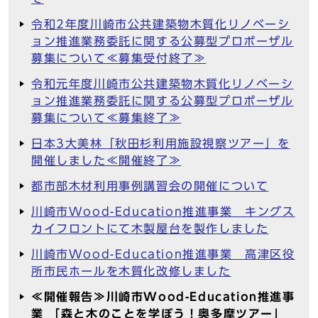
令和2年度川崎市公共建築物木質化リノベーシ
ョン推進業務委託に関する公募型プロポーザル
募集について≪募集受付終了≫
令和元年度川崎市公共建築物木質化リノベーシ
ョン推進業務委託に関する公募型プロポーザル
募集について≪募集終了≫
日本3大美林「秋田杉利用施設視察ツアー」を
開催しました≪開催終了≫
都市部木材利用事例講習会の開催について
川崎市Wood-Education推進事業 キングス
カイフロントにて木製屋台を製作しました
川崎市Wood-Education推進事業 高津区役
所市民ホールを木質化改修しました
≪開催報告≫川崎市Wood-Education推進事
業 「森と木のことを学ぼう！奥多摩ツアー」