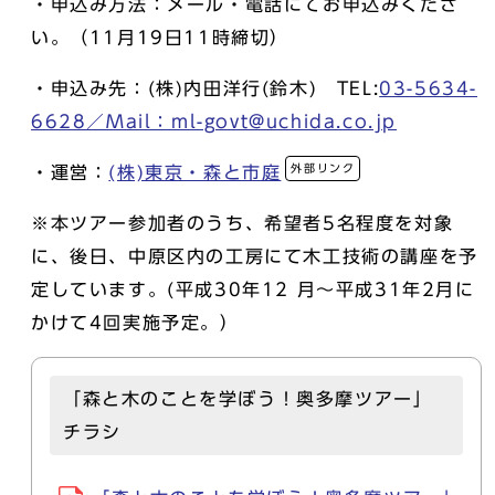
・申込み方法：メール・電話にてお申込みくださ
い。（11月19日11時締切）
・申込み先：(株)内田洋行(鈴木) TEL:
03-5634-
6628／Mail：ml-govt@uchida.co.jp
外部リンク
・運営：
(株)東京・森と市庭
※本ツアー参加者のうち、希望者5名程度を対象
に、後日、中原区内の工房にて木工技術の講座を予
定しています。(平成30年12 月～平成31年2月に
かけて4回実施予定。）
「森と木のことを学ぼう！奥多摩ツアー」
チラシ