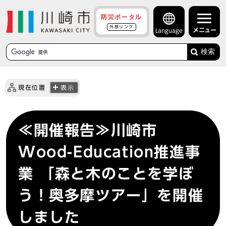
防災ポータル
外部リンク
メニュー
Language
検索
現在位置
表示
≪開催報告≫川崎市
Wood-Education推進事
業 「森と木のことを学ぼ
う！奥多摩ツアー」を開催
しました