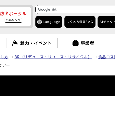
防災ポータル
外部リンク
Language
よくある質問
FAQ
AIチャッ
て
魅力・イベント
事業者
出し方
3R（リデュース・リユース・リサイクル）
食品ロス
カレー