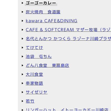
ゴーゴーカレー
炭火焼肉 食道園
kawara CAFE&DINING
CAFE & SOFTCREAM マザー牧場（
名代とんかつ かつくら ラゾーナ川崎プラ
てけてけ
池袋 屯ちん
どん八食堂 東扇島店
大川食堂
串家物語
サイゼリヤ
若竹
リンガーハット イトーヨーカドー川崎店