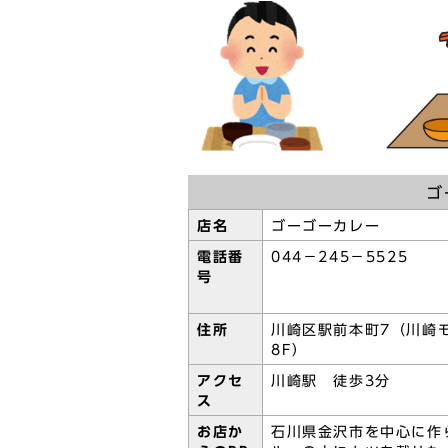
ゴ
店名
ゴーゴーカレー
電話番
044－245－5525
号
住所
川崎区駅前本町7（川崎
8F）
アクセ
川崎駅 徒歩3分
ス
お店か
石川県金沢市を中心に作