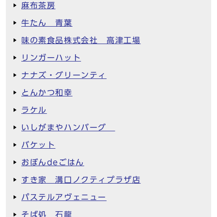
麻布茶房
牛たん 青葉
味の素食品株式会社 高津工場
リンガーハット
ナナズ・グリーンティ
とんかつ和幸
ラケル
いしがまやハンバーグ
バケット
おぼんdeごはん
すき家 溝口ノクティプラザ店
パステルアヴェニュー
そば処 石龍