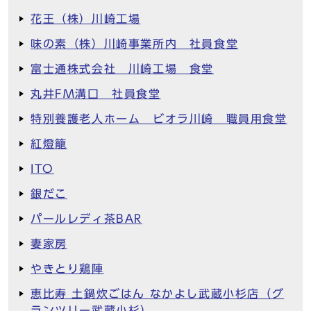
花王（株）川崎工場
味の素（株）川崎事業所内 社員食堂
富士通株式会社 川崎工場 食堂
丸井FM溝口 社員食堂
特別養護老人ホーム ビオラ川崎 職員用食堂
紅燈籠
ITO
銀だこ
パールレディ茶BAR
妻家房
やきとり鶏陣
恵比寿 土鍋炊ごはん なかよし武蔵小杉店（グ
ランツリー武蔵小杉）