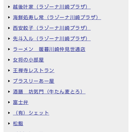
越後叶家（ラゾーナ川崎プラザ）
海鮮処寿し常（ラゾーナ川崎プラザ）
西安餃子（ラゾーナ川崎プラザ）
先斗入ル（ラゾーナ川崎プラザ）
ラーメン 暖暮川崎仲見世通店
女将の小部屋
王禅寺レストラン
ブラスリーあー屋
酒膳 坊気門（牛たん麦とろ）
富士弁
（有）シェット
松鮨