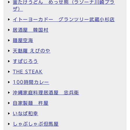
釜たけうどん めっせ熊（ラゾーナ川崎プラ
ザ）
イトーヨーカドー グランツリー武蔵小杉店
居酒屋 韓国村
麺屋空海
天麩羅 えびのや
すぱじろう
THE STEAK
100時間カレー
沖縄家庭料理居酒屋 忠兵衛
自家製麺 杵屋
いなば和幸
しゃぶしゃぶ但馬屋