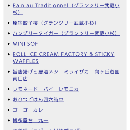
Pain au Traditionnel（グランツリー武蔵小
杉）
原宿餃子樓（グランツリー武蔵小杉）
ハングリータイガー（グランツリー武蔵小杉）
MINI SOF
ROLL ICE CREAM FACTORY & STICKY
WAFFLES
旨唐揚げと居酒メシ ミライザカ 向ヶ丘遊園
南口店
レモネード バイ レモニカ
おひつごはん四六時中
ゴーゴーカレー
博多屋台 九一