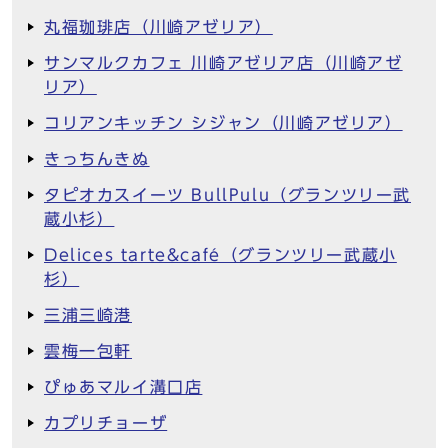
丸福珈琲店（川崎アゼリア）
サンマルクカフェ 川崎アゼリア店（川崎アゼ
リア）
コリアンキッチン シジャン（川崎アゼリア）
きっちんきぬ
タピオカスイーツ BullPulu（グランツリー武
蔵小杉）
Delices tarte&café（グランツリー武蔵小
杉）
三浦三崎港
雲梅一包軒
ぴゅあマルイ溝口店
カプリチョーザ