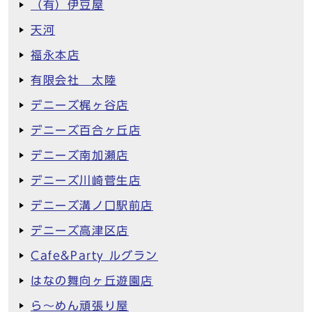
（有）伊豆屋
天河
福永本店
有限会社 太陸
デニーズ梶ヶ谷店
デニーズ百合ヶ丘店
デニーズ南加瀬店
デニーズ川崎菅生店
デニーズ溝ノ口駅前店
デニーズ高津区店
Cafe&Party ルグラン
はなの舞向ヶ丘遊園店
ら～めん頑張り屋