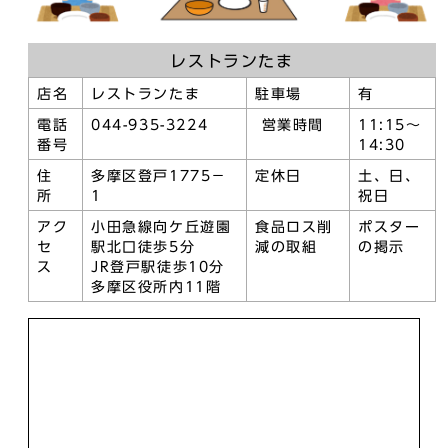
レストランたま
店名
レストランたま
駐車場
有
電話
044-935-3224
営業時間
11:15～
番号
14:30
住
多摩区登戸1775－
定休日
土、日、
所
1
祝日
アク
小田急線向ケ丘遊園
食品ロス削
ポスター
セ
駅北口徒歩5分
減の取組
の掲示
ス
JR登戸駅徒歩10分
多摩区役所内11階