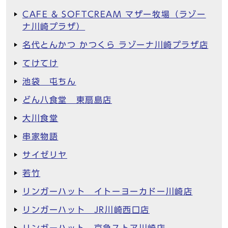
CAFE & SOFTCREAM マザー牧場（ラゾー
ナ川崎プラザ）
名代とんかつ かつくら ラゾーナ川崎プラザ店
てけてけ
池袋 屯ちん
どん八食堂 東扇島店
大川食堂
串家物語
サイゼリヤ
若竹
リンガーハット イトーヨーカドー川崎店
リンガーハット JR川崎西口店