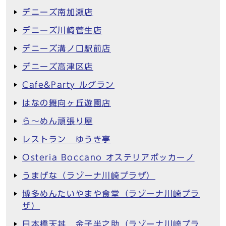
デニーズ南加瀬店
デニーズ川崎菅生店
デニーズ溝ノ口駅前店
デニーズ高津区店
Cafe&Party ルグラン
はなの舞向ヶ丘遊園店
ら～めん頑張り屋
レストラン ゆうき亭
Osteria Boccano オステリアボッカーノ
うまげな（ラゾーナ川崎プラザ）
博多めんたいやまや食堂（ラゾーナ川崎プラ
ザ）
日本橋天丼 金子半之助（ラゾーナ川崎プラ