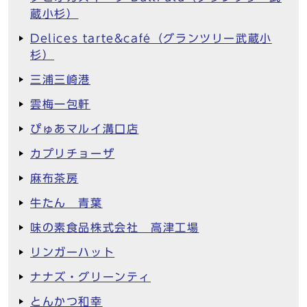
蔵小杉）
Delices tarte&café（グランツリー武蔵小
杉）
三浦三崎港
雲梅一包軒
ぴゅあマルイ溝口店
カプリチョーザ
麻布茶房
牛たん 青葉
味の素食品株式会社 高津工場
リンガーハット
ナナズ・グリーンティ
とんかつ和幸