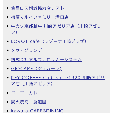
食品ロス削減協力店リスト
梅蘭マルイファミリー溝口店
牛カツ京都勝牛 川崎アゼリア店（川崎アゼリ
ア）
LOVOT café（ラゾーナ川崎プラザ）
メサ・グランデ
株式会社アルファロッカーシステム
GIOCARE（ジョカーレ)
KEY COFFEE Club since1920 川崎アゼリ
ア店（川崎アゼリア）
ゴーゴーカレー
炭火焼肉 食道園
kawara CAFE&DINING