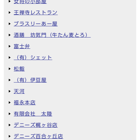
女将の小部屋
王禅寺レストラン
ブラスリーあー屋
酒膳 坊気門（牛たん麦とろ）
富士弁
（有）シェット
松鮨
（有）伊豆屋
天河
福永本店
有限会社 太陸
デニーズ梶ヶ谷店
デニーズ百合ヶ丘店