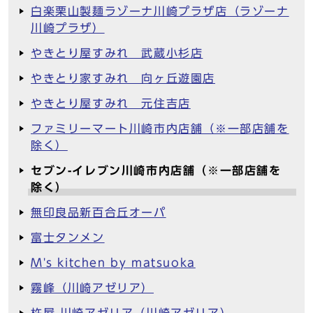
白楽栗山製麺ラゾーナ川崎プラザ店（ラゾーナ
川崎プラザ）
やきとり屋すみれ 武蔵小杉店
やきとり家すみれ 向ヶ丘遊園店
やきとり屋すみれ 元住吉店
ファミリーマート川崎市内店舗（※一部店舗を
除く）
セブン-イレブン川崎市内店舗（※一部店舗を
除く）
無印良品新百合丘オーパ
富士タンメン
M's kitchen by matsuoka
霧峰（川崎アゼリア）