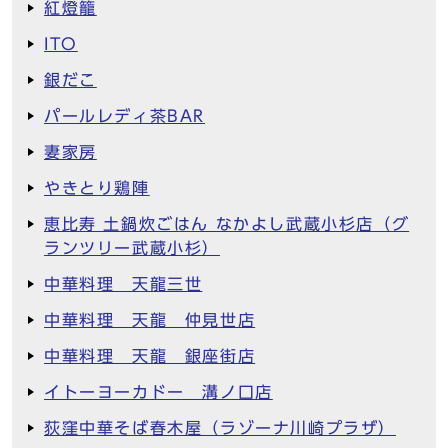
紅燈籠
ITO
銀だこ
パールレディ茶BAR
妻家房
やきとり鶏陣
恵比寿 土鍋炊ごはん なかよし武蔵小杉店（グ
ランツリー武蔵小杉）
中華料理 天龍三世
中華料理 天龍 仲見世店
中華料理 天龍 銀座街店
イトーヨーカドー 溝ノ口店
荻窪中華そば春木屋（ラゾーナ川崎プラザ）