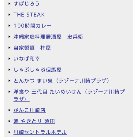
すぱじろう
THE STEAK
100時間カレー
沖縄家庭料理居酒屋 忠兵衛
自家製麺 杵屋
いなば和幸
しゃぶしゃぶ但馬屋
とんかつ まい泉（ラゾーナ川崎プラザ）
洋食や 三代目 たいめいけん（ラゾーナ川崎プ
ラザ）
がんこ川崎店
鮪 やきとり 須田
川崎セントラルホテル