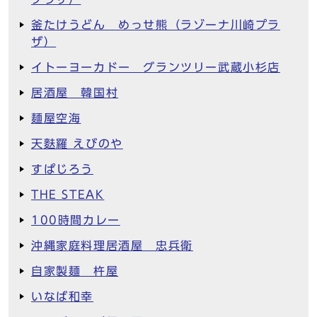
釜たけうどん めっせ熊（ラゾーナ川崎プラ
ザ）
イトーヨーカドー グランツリー武蔵小杉店
居酒屋 韓国村
麺屋空海
天麩羅 えびのや
すぱじろう
THE STEAK
100時間カレー
沖縄家庭料理居酒屋 忠兵衛
自家製麺 杵屋
いなば和幸