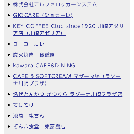
株式会社アルファロッカーシステム
GIOCARE（ジョカーレ)
KEY COFFEE Club since1920 川崎アゼリ
ア店（川崎アゼリア）
ゴーゴーカレー
炭火焼肉 食道園
kawara CAFE&DINING
CAFE & SOFTCREAM マザー牧場（ラゾー
ナ川崎プラザ）
名代とんかつ かつくら ラゾーナ川崎プラザ店
てけてけ
池袋 屯ちん
どん八食堂 東扇島店