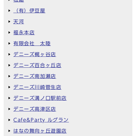
（有）伊豆屋
天河
福永本店
有限会社 太陸
デニーズ梶ヶ谷店
デニーズ百合ヶ丘店
デニーズ南加瀬店
デニーズ川崎菅生店
デニーズ溝ノ口駅前店
デニーズ高津区店
Cafe&Party ルグラン
はなの舞向ヶ丘遊園店