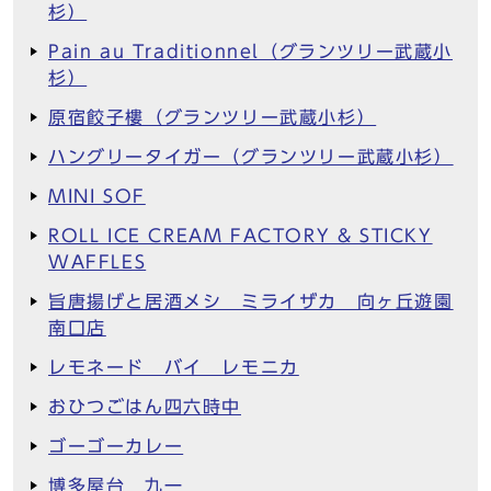
杉）
Pain au Traditionnel（グランツリー武蔵小
杉）
原宿餃子樓（グランツリー武蔵小杉）
ハングリータイガー（グランツリー武蔵小杉）
MINI SOF
ROLL ICE CREAM FACTORY & STICKY
WAFFLES
旨唐揚げと居酒メシ ミライザカ 向ヶ丘遊園
南口店
レモネード バイ レモニカ
おひつごはん四六時中
ゴーゴーカレー
博多屋台 九一