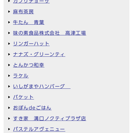
カプリチョーザ
麻布茶房
牛たん 青葉
味の素食品株式会社 高津工場
リンガーハット
ナナズ・グリーンティ
とんかつ和幸
ラケル
いしがまやハンバーグ
バケット
おぼんdeごはん
すき家 溝口ノクティプラザ店
パステルアヴェニュー