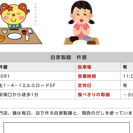
自家製麺 杵屋
杵屋
駐車場
有
3091
営業時間
11
生1－4－1エルミロード5F
定休日
有
駅南口から徒歩1分
食べきりの取組
・小
門店。麺は毎日、店で作る自家製麺と、関西のだしを使っていま