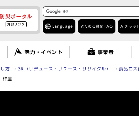
防災ポータル
外部リンク
Language
よくある質問
FAQ
AIチャッ
て
魅力・イベント
事業者
出し方
3R（リデュース・リユース・リサイクル）
食品ロス
 杵屋