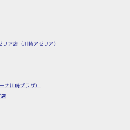
 川崎アゼリア店（川崎アゼリア）
ラゾーナ川崎プラザ）
ザ店