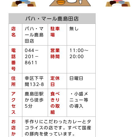
バハ・マール鹿島田店
店
バハ・マ
駐車
無し
名
ール鹿島
場
田店
電
044－
営業
11:00～
話
201－
時間
20:00
番
8611
号
住
幸区下平
定休
日曜日
所
間132-8
日
ア
鹿島田駅
食べ
・小盛メ
ク
から徒歩
きり
ニュー等
セ
5分
の取
の導入
ス
組
お
手作りにこだわったカレーとタ
店
コライスの店です。すべて国産
か
の豚肉を使っています。