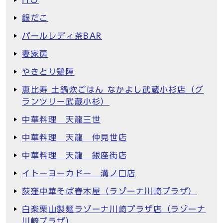
銀だこ
パールレディ茶BAR
妻家房
やきとり鶏陣
恵比寿 土鍋炊ごはん なかよし武蔵小杉店（グ
ランツリー武蔵小杉）
中華料理 天龍三世
中華料理 天龍 仲見世店
中華料理 天龍 銀座街店
イトーヨーカドー 溝ノ口店
荻窪中華そば春木屋（ラゾーナ川崎プラザ）
白楽栗山製麺ラゾーナ川崎プラザ店（ラゾーナ
川崎プラザ）