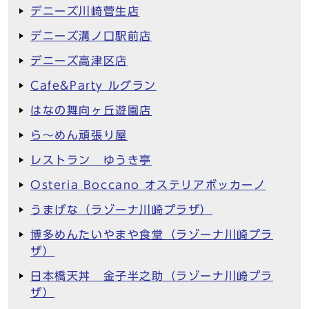
デニーズ川崎菅生店
デニーズ溝ノ口駅前店
デニーズ高津区店
Cafe&Party ルグラン
はなの舞向ヶ丘遊園店
ら～めん頑張り屋
レストラン ゆうき亭
Osteria Boccano オステリアボッカーノ
うまげな（ラゾーナ川崎プラザ）
博多めんたいやまや食堂（ラゾーナ川崎プラ
ザ）
日本橋天丼 金子半之助（ラゾーナ川崎プラ
ザ）