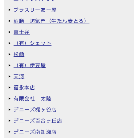
ブラスリーあー屋
酒膳 坊気門（牛たん麦とろ）
富士弁
（有）シェット
松鮨
（有）伊豆屋
天河
福永本店
有限会社 太陸
デニーズ梶ヶ谷店
デニーズ百合ヶ丘店
デニーズ南加瀬店