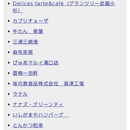
Delices tarte&café（グランツリー武蔵小
杉）
カプリチョーザ
牛たん 青葉
三浦三崎港
麻布茶房
ぴゅあマルイ溝口店
雲梅一包軒
味の素食品株式会社 高津工場
ラケル
ナナズ・グリーンティ
いしがまやハンバーグ
とんかつ和幸