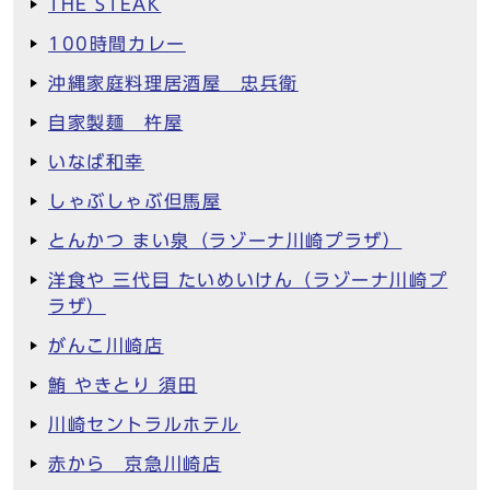
THE STEAK
100時間カレー
沖縄家庭料理居酒屋 忠兵衛
自家製麺 杵屋
いなば和幸
しゃぶしゃぶ但馬屋
とんかつ まい泉（ラゾーナ川崎プラザ）
洋食や 三代目 たいめいけん（ラゾーナ川崎プ
ラザ）
がんこ川崎店
鮪 やきとり 須田
川崎セントラルホテル
赤から 京急川崎店