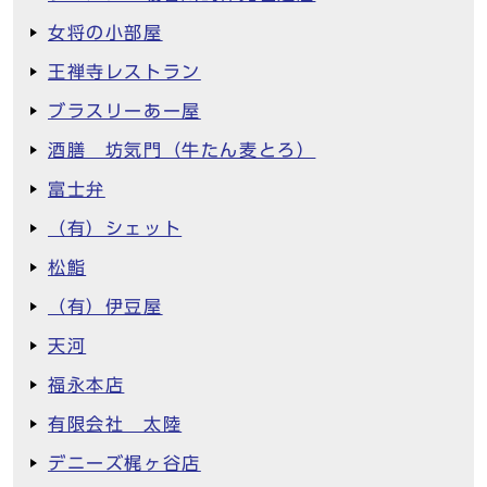
女将の小部屋
王禅寺レストラン
ブラスリーあー屋
酒膳 坊気門（牛たん麦とろ）
富士弁
（有）シェット
松鮨
（有）伊豆屋
天河
福永本店
有限会社 太陸
デニーズ梶ヶ谷店