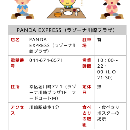
PANDA EXPRESS（ラゾーナ川崎プラザ）
店名
PANDA
駐車
有
EXPRESS（ラゾーナ川
場
崎プラザ）
電話番
044-874-8571
営業
10：00～
号
時間
22：
00（L.O
21:30）
住所
幸区堀川町72-1（ラゾ
定休
無
ーナ川崎プラザ1F フ
日
ードコート内）
アクセ
川崎駅徒歩1分
食べ
・食べきり
ス
きり
ポスターの
の取
掲示
組