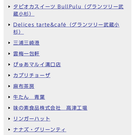
タピオカスイーツ BullPulu（グランツリー武
蔵小杉）
Delices tarte&café（グランツリー武蔵小
杉）
三浦三崎港
雲梅一包軒
ぴゅあマルイ溝口店
カプリチョーザ
麻布茶房
牛たん 青葉
味の素食品株式会社 高津工場
リンガーハット
ナナズ・グリーンティ