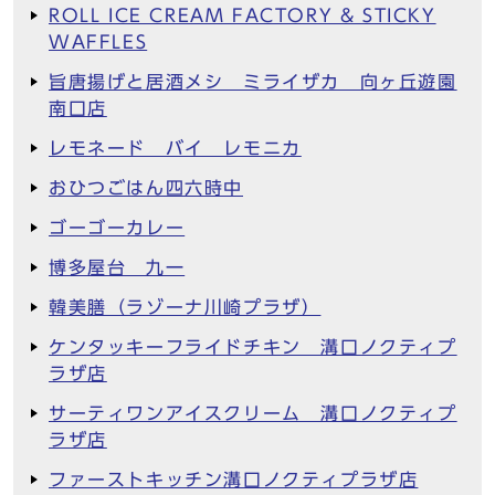
ROLL ICE CREAM FACTORY & STICKY
WAFFLES
旨唐揚げと居酒メシ ミライザカ 向ヶ丘遊園
南口店
レモネード バイ レモニカ
おひつごはん四六時中
ゴーゴーカレー
博多屋台 九一
韓美膳（ラゾーナ川崎プラザ）
ケンタッキーフライドチキン 溝口ノクティプ
ラザ店
サーティワンアイスクリーム 溝口ノクティプ
ラザ店
ファーストキッチン溝口ノクティプラザ店