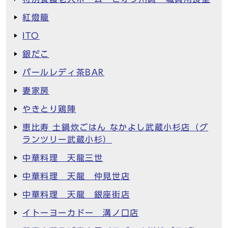
紅燈籠
ITO
銀だこ
パールレディ茶BAR
妻家房
やきとり鶏陣
恵比寿 土鍋炊ごはん なかよし武蔵小杉店（グ
ランツリー武蔵小杉）
中華料理 天龍三世
中華料理 天龍 仲見世店
中華料理 天龍 銀座街店
イトーヨーカドー 溝ノ口店