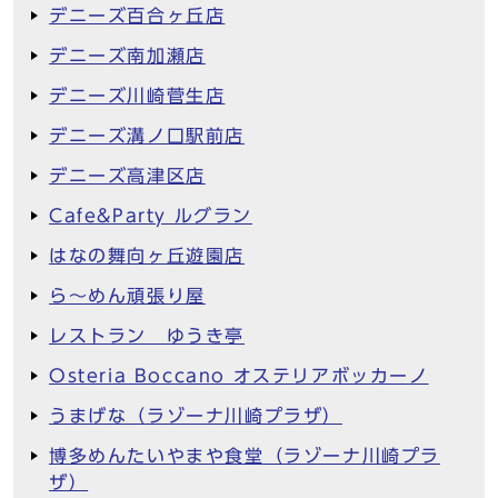
デニーズ百合ヶ丘店
デニーズ南加瀬店
デニーズ川崎菅生店
デニーズ溝ノ口駅前店
デニーズ高津区店
Cafe&Party ルグラン
はなの舞向ヶ丘遊園店
ら～めん頑張り屋
レストラン ゆうき亭
Osteria Boccano オステリアボッカーノ
うまげな（ラゾーナ川崎プラザ）
博多めんたいやまや食堂（ラゾーナ川崎プラ
ザ）