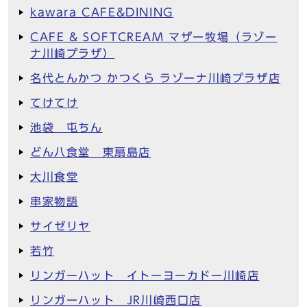
kawara CAFE&DINING
CAFE & SOFTCREAM マザー牧場（ラゾー
ナ川崎プラザ）
名代とんかつ かつくら ラゾーナ川崎プラザ店
てけてけ
池袋 屯ちん
どん八食堂 東扇島店
大川食堂
串家物語
サイゼリヤ
若竹
リンガーハット イトーヨーカドー川崎店
リンガーハット JR川崎西口店