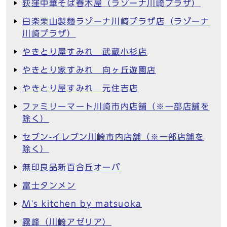
荻窪中華そば春木屋（ラゾーナ川崎プラザ）
白楽栗山製麺ラゾーナ川崎プラザ店（ラゾーナ
川崎プラザ）
やきとり屋すみれ 武蔵小杉店
やきとり家すみれ 向ヶ丘遊園店
やきとり屋すみれ 元住吉店
ファミリーマート川崎市内店舗（※一部店舗を
除く）
セブン-イレブン川崎市内店舗（※一部店舗を
除く）
無印良品新百合丘オーパ
富士タンメン
M's kitchen by matsuoka
霧峰（川崎アゼリア）