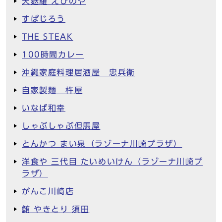
天麩羅 えびのや
すぱじろう
THE STEAK
100時間カレー
沖縄家庭料理居酒屋 忠兵衛
自家製麺 杵屋
いなば和幸
しゃぶしゃぶ但馬屋
とんかつ まい泉（ラゾーナ川崎プラザ）
洋食や 三代目 たいめいけん（ラゾーナ川崎プ
ラザ）
がんこ川崎店
鮪 やきとり 須田