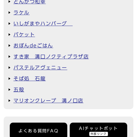
とんかつ和幸
ラケル
いしがまやハンバーグ
バケット
おぼんdeごはん
すき家 溝口ノクティプラザ店
パステルアヴェニュー
そば処 石龍
五殻
マリオンクレープ 溝ノ口店
AIチャットボット
よくある質問FAQ
外部リンク