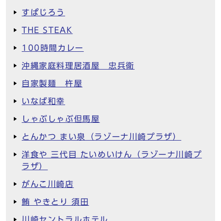
すぱじろう
THE STEAK
100時間カレー
沖縄家庭料理居酒屋 忠兵衛
自家製麺 杵屋
いなば和幸
しゃぶしゃぶ但馬屋
とんかつ まい泉（ラゾーナ川崎プラザ）
洋食や 三代目 たいめいけん（ラゾーナ川崎プ
ラザ）
がんこ川崎店
鮪 やきとり 須田
川崎セントラルホテル