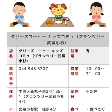
タリーズコーヒー キッズコミュ（グランツリー
武蔵小杉）
店
タリーズコーヒー キッズ
駐車
有
名
コミュ（グランツリー武蔵
場
小杉）
電
044-948-5707
営業
10：00～
話
時間
21：00
番
号
住
中原区新丸子東3-1135-
定休
不定休
所
1（グランツリー武蔵小杉
日
4F）
ア
武蔵小杉駅 徒歩4分
食べ
・食べきり