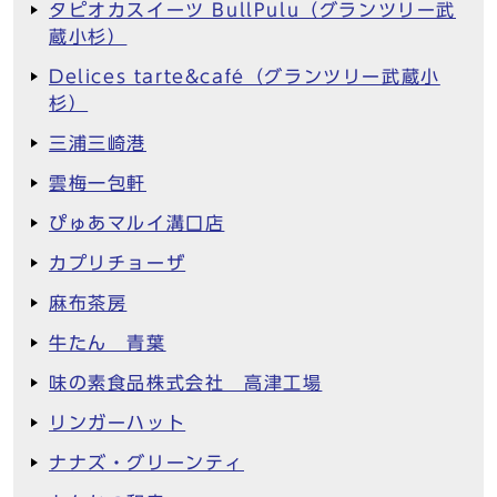
タピオカスイーツ BullPulu（グランツリー武
蔵小杉）
Delices tarte&café（グランツリー武蔵小
杉）
三浦三崎港
雲梅一包軒
ぴゅあマルイ溝口店
カプリチョーザ
麻布茶房
牛たん 青葉
味の素食品株式会社 高津工場
リンガーハット
ナナズ・グリーンティ