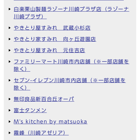
白楽栗山製麺ラゾーナ川崎プラザ店（ラゾーナ
川崎プラザ）
やきとり屋すみれ 武蔵小杉店
やきとり家すみれ 向ヶ丘遊園店
やきとり屋すみれ 元住吉店
ファミリーマート川崎市内店舗（※一部店舗を
除く）
セブン-イレブン川崎市内店舗（※一部店舗を
除く）
無印良品新百合丘オーパ
富士タンメン
M's kitchen by matsuoka
霧峰（川崎アゼリア）