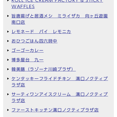
ROLL ICE CREAM FACTORY & STICKY
WAFFLES
旨唐揚げと居酒メシ ミライザカ 向ヶ丘遊園
南口店
レモネード バイ レモニカ
おひつごはん四六時中
ゴーゴーカレー
博多屋台 九一
韓美膳（ラゾーナ川崎プラザ）
ケンタッキーフライドチキン 溝口ノクティプ
ラザ店
サーティワンアイスクリーム 溝口ノクティプ
ラザ店
ファーストキッチン溝口ノクティプラザ店