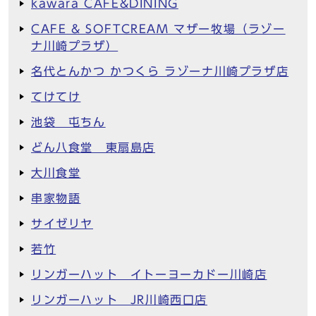
kawara CAFE&DINING
CAFE & SOFTCREAM マザー牧場（ラゾー
ナ川崎プラザ）
名代とんかつ かつくら ラゾーナ川崎プラザ店
てけてけ
池袋 屯ちん
どん八食堂 東扇島店
大川食堂
串家物語
サイゼリヤ
若竹
リンガーハット イトーヨーカドー川崎店
リンガーハット JR川崎西口店