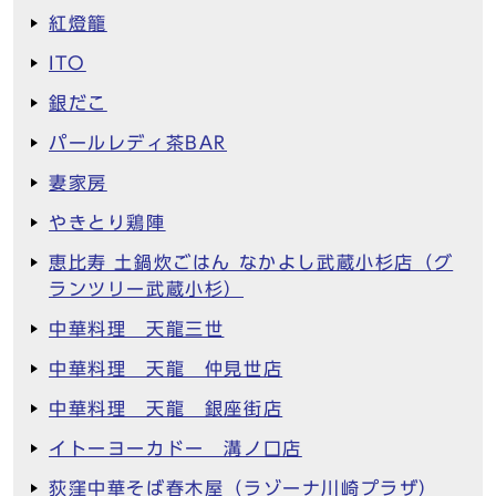
紅燈籠
ITO
銀だこ
パールレディ茶BAR
妻家房
やきとり鶏陣
恵比寿 土鍋炊ごはん なかよし武蔵小杉店（グ
ランツリー武蔵小杉）
中華料理 天龍三世
中華料理 天龍 仲見世店
中華料理 天龍 銀座街店
イトーヨーカドー 溝ノ口店
荻窪中華そば春木屋（ラゾーナ川崎プラザ）