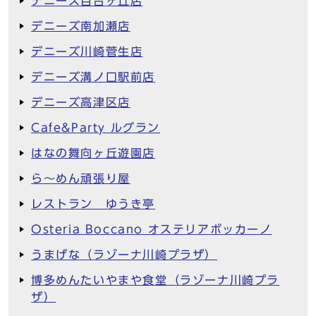
デニーズ百合ヶ丘店
デニーズ南加瀬店
デニーズ川崎菅生店
デニーズ溝ノ口駅前店
デニーズ高津区店
Cafe&Party ルグラン
はなの舞向ヶ丘遊園店
ら～めん頑張り屋
レストラン ゆうき亭
Osteria Boccano オステリアボッカーノ
うまげな（ラゾーナ川崎プラザ）
博多めんたいやまや食堂（ラゾーナ川崎プラ
ザ）