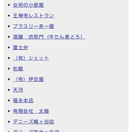
女将の小部屋
王禅寺レストラン
ブラスリーあー屋
酒膳 坊気門（牛たん麦とろ）
富士弁
（有）シェット
松鮨
（有）伊豆屋
天河
福永本店
有限会社 太陸
デニーズ梶ヶ谷店