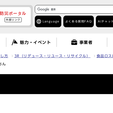
防災ポータル
外部リンク
Language
よくある質問
FAQ
AIチャッ
て
魅力・イベント
事業者
出し方
3R（リデュース・リユース・リサイクル）
食品ロス
ちん