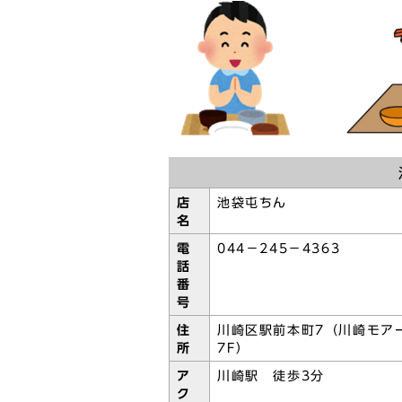
店
池袋屯ちん
名
電
044－245－4363
話
番
号
住
川崎区駅前本町7（川崎モア
所
7F）
ア
川崎駅 徒歩3分
ク