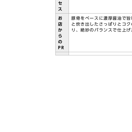
セ
ス
お
豚骨をベースに濃厚醤油で旨
店
と炊き出したさっぱりとコク
か
り、絶妙のバランスで仕上げ
ら
の
PR