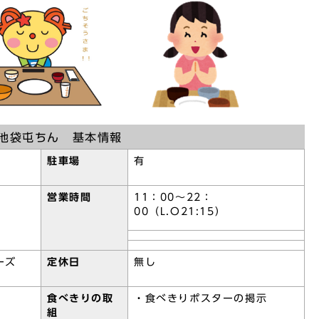
池袋屯ちん 基本情報
駐車場
有
営業時間
11：00～22：
00（L.O21:15）
ーズ
定休日
無し
食べきりの取
・食べきりポスターの掲示
組