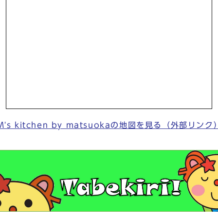
M's kitchen by matsuokaの地図を見る（外部リンク