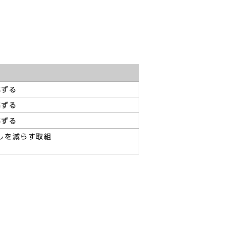
準ずる
準ずる
準ずる
しを減らす取組