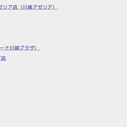
 川崎アゼリア店（川崎アゼリア）
ラゾーナ川崎プラザ）
ザ店