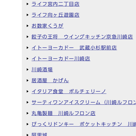
ライフ宮内二丁目店
ライフ向ヶ丘遊園店
お数家くうが
餃子の王将 ウイングキッチン京急川崎店
イトーヨーカドー 武蔵小杉駅前店
イトーヨーカドー川崎店
川崎酒場
居酒屋 かげん
イタリア食堂 ポルチェリーノ
サーティワンアイスクリーム（川崎ルフロ
丸亀製麺 川崎ルフロン店
びっくりドンキー ポケットキッチン 川
阿里城