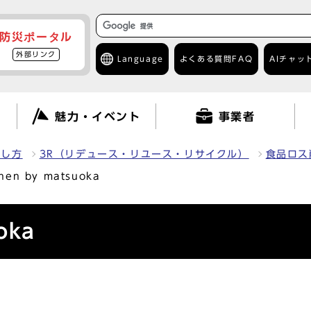
防災ポータル
外部リンク
Language
よくある質問
FAQ
AIチャッ
て
魅力・イベント
事業者
出し方
3R（リデュース・リユース・リサイクル）
食品ロス
chen by matsuoka
oka