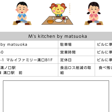
M's kitchen by matsuoka
 by matsuoka
駐車場
ビルに
30
営業時間
ビルに
4-1 マルイファミリー溝口B1F
定休日
ビルに
蔵溝ノ口駅
食品ロス削減の取
食べ残
線 溝口駅 前
組