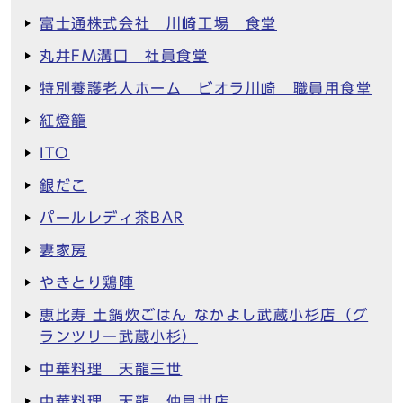
富士通株式会社 川崎工場 食堂
丸井FM溝口 社員食堂
特別養護老人ホーム ビオラ川崎 職員用食堂
紅燈籠
ITO
銀だこ
パールレディ茶BAR
妻家房
やきとり鶏陣
恵比寿 土鍋炊ごはん なかよし武蔵小杉店（グ
ランツリー武蔵小杉）
中華料理 天龍三世
中華料理 天龍 仲見世店