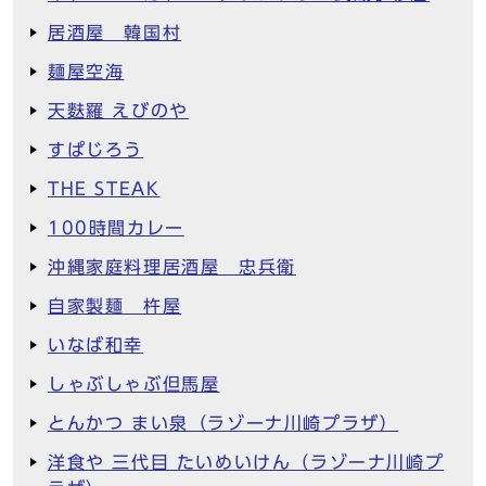
居酒屋 韓国村
麺屋空海
天麩羅 えびのや
すぱじろう
THE STEAK
100時間カレー
沖縄家庭料理居酒屋 忠兵衛
自家製麺 杵屋
いなば和幸
しゃぶしゃぶ但馬屋
とんかつ まい泉（ラゾーナ川崎プラザ）
洋食や 三代目 たいめいけん（ラゾーナ川崎プ