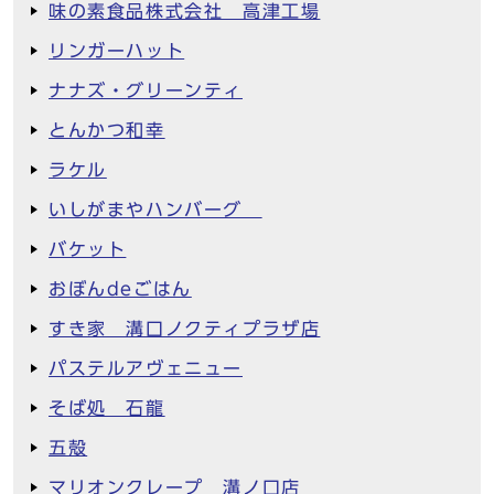
味の素食品株式会社 高津工場
リンガーハット
ナナズ・グリーンティ
とんかつ和幸
ラケル
いしがまやハンバーグ
バケット
おぼんdeごはん
すき家 溝口ノクティプラザ店
パステルアヴェニュー
そば処 石龍
五殻
マリオンクレープ 溝ノ口店