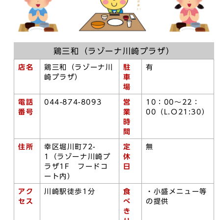
鶏三和（ラゾーナ川崎プラザ）
店名
鶏三和（ラゾーナ川
駐
有
崎プラザ）
車
場
電話
044-874-8093
営
10：00～22：
番号
業
00（L.O21:30）
時
間
住所
幸区堀川町72-
定
無
1（ラゾーナ川崎プ
休
ラザ1F フードコ
日
ート内）
アク
川崎駅徒歩1分
食
・小盛メニュー等
セス
べ
の提供
き