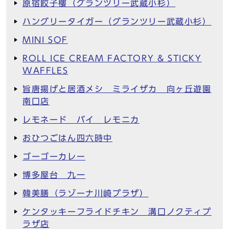
原宿餃子樓（グランツリー武蔵小杉）
ハングリータイガー（グランツリー武蔵小杉）
MINI SOF
ROLL ICE CREAM FACTORY & STICKY
WAFFLES
旨唐揚げと居酒メシ ミライザカ 向ヶ丘遊園
南口店
レモネード バイ レモニカ
おひつごはん四六時中
ゴーゴーカレー
博多屋台 九一
韓美膳（ラゾーナ川崎プラザ）
ケンタッキーフライドチキン 溝口ノクティプ
ラザ店