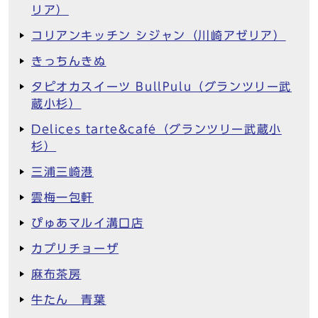
リア）
コリアンキッチン シジャン（川崎アゼリア）
きっちんきぬ
タピオカスイーツ BullPulu（グランツリー武
蔵小杉）
Delices tarte&café（グランツリー武蔵小
杉）
三浦三崎港
雲梅一包軒
ぴゅあマルイ溝口店
カプリチョーザ
麻布茶房
牛たん 青葉