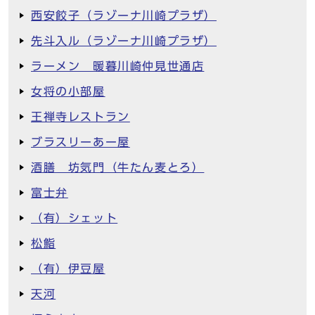
西安餃子（ラゾーナ川崎プラザ）
先斗入ル（ラゾーナ川崎プラザ）
ラーメン 暖暮川崎仲見世通店
女将の小部屋
王禅寺レストラン
ブラスリーあー屋
酒膳 坊気門（牛たん麦とろ）
富士弁
（有）シェット
松鮨
（有）伊豆屋
天河