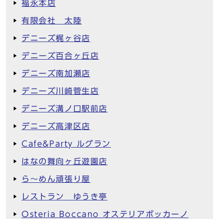
福永本店
有限会社 太陸
デニーズ梶ヶ谷店
デニーズ百合ヶ丘店
デニーズ南加瀬店
デニーズ川崎菅生店
デニーズ溝ノ口駅前店
デニーズ高津区店
Cafe&Party ルグラン
はなの舞向ヶ丘遊園店
ら～めん頑張り屋
レストラン ゆうき亭
Osteria Boccano オステリアボッカーノ