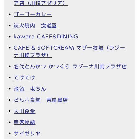
ア店（川崎アゼリア）
ゴーゴーカレー
炭火焼肉 食道園
kawara CAFE&DINING
CAFE & SOFTCREAM マザー牧場（ラゾー
ナ川崎プラザ）
名代とんかつ かつくら ラゾーナ川崎プラザ店
てけてけ
池袋 屯ちん
どん八食堂 東扇島店
大川食堂
串家物語
サイゼリヤ