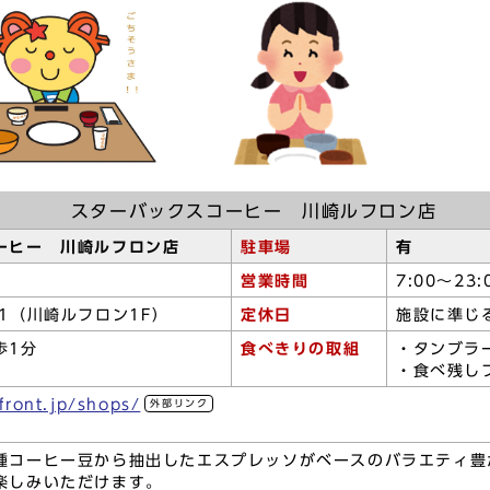
スターバックスコーヒー 川崎ルフロン店
ーヒー 川崎ルフロン店
駐車場
有
営業時間
7:00～23:
1（川崎ルフロン1F）
定休日
施設に準じ
歩1分
食べきりの取組
・タンブラ
・食べ残し
front.jp/shops/
外部リンク
種コーヒー豆から抽出したエスプレッソがベースのバラエティ豊
楽しみいただけます。