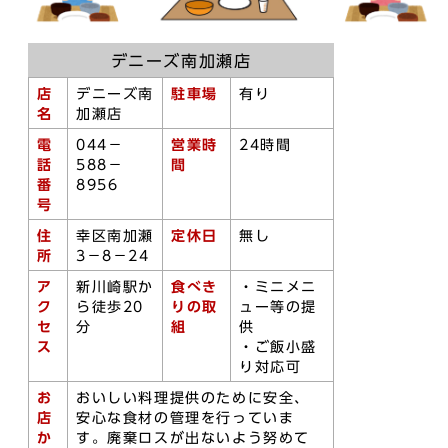
デニーズ南加瀬店
店
デニーズ南
駐車場
有り
名
加瀬店
電
044－
営業時
24時間
話
588－
間
番
8956
号
住
幸区南加瀬
定休日
無し
所
3－8－24
ア
新川崎駅か
食べき
・ミニメニ
ク
ら徒歩20
りの取
ュー等の提
セ
分
組
供
ス
・ご飯小盛
り対応可
お
おいしい料理提供のために安全、
店
安心な食材の管理を行っていま
か
す。廃棄ロスが出ないよう努めて