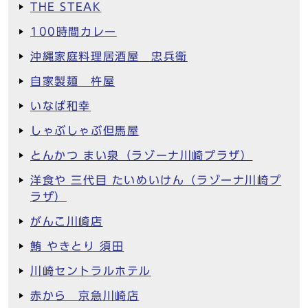
THE STEAK
100時間カレー
沖縄家庭料理居酒屋 忠兵衛
自家製麺 杵屋
いなば和幸
しゃぶしゃぶ但馬屋
とんかつ まい泉（ラゾーナ川崎プラザ）
洋食や 三代目 たいめいけん（ラゾーナ川崎プ
ラザ）
がんこ川崎店
鮪 やきとり 須田
川崎セントラルホテル
赤から 京急川崎店