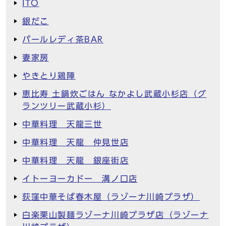
ITO
銀だこ
パールレディ茶BAR
妻家房
やきとり鶏陣
恵比寿 土鍋炊ごはん なかよし武蔵小杉店（グ
ランツリー武蔵小杉）
中華料理 天龍三世
中華料理 天龍 仲見世店
中華料理 天龍 銀座街店
イトーヨーカドー 溝ノ口店
荻窪中華そば春木屋（ラゾーナ川崎プラザ）
白楽栗山製麺ラゾーナ川崎プラザ店（ラゾーナ