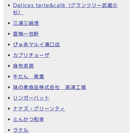
Delices tarte&café（グランツリー武蔵小
杉）
三浦三崎港
雲梅一包軒
ぴゅあマルイ溝口店
カプリチョーザ
麻布茶房
牛たん 青葉
味の素食品株式会社 高津工場
リンガーハット
ナナズ・グリーンティ
とんかつ和幸
ラケル