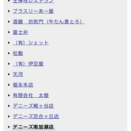
王禅寺レストラン
ブラスリーあー屋
酒膳 坊気門（牛たん麦とろ）
富士弁
（有）シェット
松鮨
（有）伊豆屋
天河
福永本店
有限会社 太陸
デニーズ梶ヶ谷店
デニーズ百合ヶ丘店
デニーズ南加瀬店