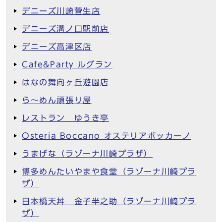
デニーズ川崎菅生店
デニーズ溝ノ口駅前店
デニーズ高津区店
Cafe&Party ルグラン
はなの舞向ヶ丘遊園店
ら～めん頑張り屋
レストラン ゆうき亭
Osteria Boccano オステリアボッカーノ
うまげな（ラゾーナ川崎プラザ）
博多めんたいやまや食堂（ラゾーナ川崎プラ
ザ）
日本橋天丼 金子半之助（ラゾーナ川崎プラ
ザ）