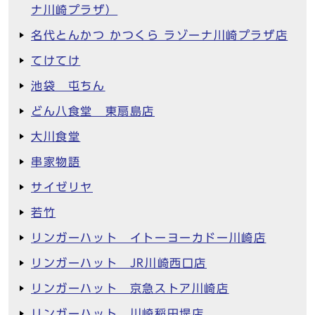
ナ川崎プラザ）
名代とんかつ かつくら ラゾーナ川崎プラザ店
てけてけ
池袋 屯ちん
どん八食堂 東扇島店
大川食堂
串家物語
サイゼリヤ
若竹
リンガーハット イトーヨーカドー川崎店
リンガーハット JR川崎西口店
リンガーハット 京急ストア川崎店
リンガーハット 川崎稲田堤店