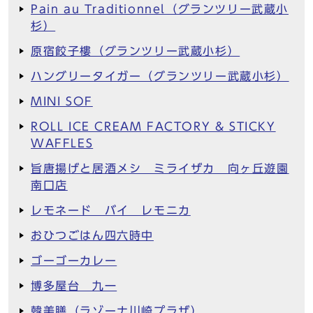
Pain au Traditionnel（グランツリー武蔵小
杉）
原宿餃子樓（グランツリー武蔵小杉）
ハングリータイガー（グランツリー武蔵小杉）
MINI SOF
ROLL ICE CREAM FACTORY & STICKY
WAFFLES
旨唐揚げと居酒メシ ミライザカ 向ヶ丘遊園
南口店
レモネード バイ レモニカ
おひつごはん四六時中
ゴーゴーカレー
博多屋台 九一
韓美膳（ラゾーナ川崎プラザ）