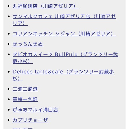
丸福珈琲店（川崎アゼリア）
サンマルクカフェ 川崎アゼリア店（川崎アゼ
リア）
コリアンキッチン シジャン（川崎アゼリア）
きっちんきぬ
タピオカスイーツ BullPulu（グランツリー武
蔵小杉）
Delices tarte&café（グランツリー武蔵小
杉）
三浦三崎港
雲梅一包軒
ぴゅあマルイ溝口店
カプリチョーザ