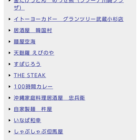
釜たけうどん めっせ熊（ラゾーナ川崎プラ
ザ）
イトーヨーカドー グランツリー武蔵小杉店
居酒屋 韓国村
麺屋空海
天麩羅 えびのや
すぱじろう
THE STEAK
100時間カレー
沖縄家庭料理居酒屋 忠兵衛
自家製麺 杵屋
いなば和幸
しゃぶしゃぶ但馬屋