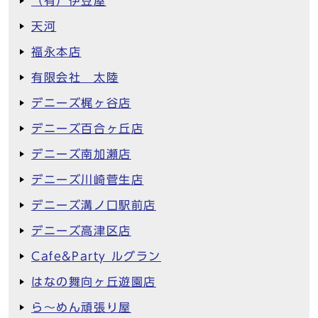
（有）伊豆屋
天河
福永本店
有限会社 太陸
デニーズ梶ヶ谷店
デニーズ百合ヶ丘店
デニーズ南加瀬店
デニーズ川崎菅生店
デニーズ溝ノ口駅前店
デニーズ高津区店
Cafe&Party ルグラン
はなの舞向ヶ丘遊園店
ら～めん頑張り屋