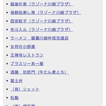
越後叶家（ラゾーナ川崎プラザ）
海鮮処寿し常（ラゾーナ川崎プラザ）
西安餃子（ラゾーナ川崎プラザ）
先斗入ル（ラゾーナ川崎プラザ）
ラーメン 暖暮川崎仲見世通店
女将の小部屋
王禅寺レストラン
ブラスリーあー屋
酒膳 坊気門（牛たん麦とろ）
富士弁
（有）シェット
松鮨