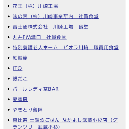
花王（株）川崎工場
味の素（株）川崎事業所内 社員食堂
富士通株式会社 川崎工場 食堂
丸井FM溝口 社員食堂
特別養護老人ホーム ビオラ川崎 職員用食堂
紅燈籠
ITO
銀だこ
パールレディ茶BAR
妻家房
やきとり鶏陣
恵比寿 土鍋炊ごはん なかよし武蔵小杉店（グ
ランツリー武蔵小杉）