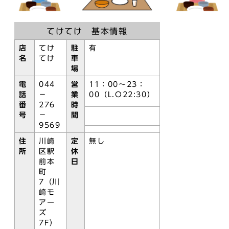
てけてけ 基本情報
店
てけ
駐
有
名
てけ
車
場
電
044
営
11：00～23：
話
－
業
00（L.O22:30）
番
276
時
号
－
間
9569
住
川崎
定
無し
所
区駅
休
前本
日
町
7（川
崎モ
アー
ズ
7F）