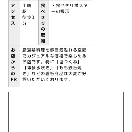
ア
川崎
食
・食べきりポスタ
ク
駅
べ
ーの掲示
セ
徒歩3
き
ス
分
り
の
取
組
お
厳選鶏料理を雰囲気溢れる空間
店
でカジュアルな価格で楽しめる
か
お店です。特に「塩つくね」
ら
「博多水炊き」「もも鉄板焼
の
き」などの看板商品は大変ご好
PR
評いただいております。