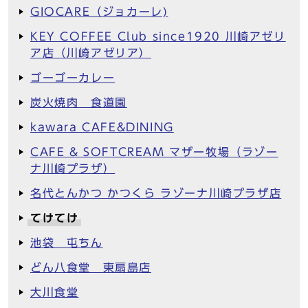
GIOCARE（ジョカーレ)
KEY COFFEE Club since1920 川崎アゼリ
ア店（川崎アゼリア）
ゴーゴーカレー
炭火焼肉 食道園
kawara CAFE&DINING
CAFE & SOFTCREAM マザー牧場（ラゾー
ナ川崎プラザ）
名代とんかつ かつくら ラゾーナ川崎プラザ店
てけてけ
池袋 屯ちん
どん八食堂 東扇島店
大川食堂