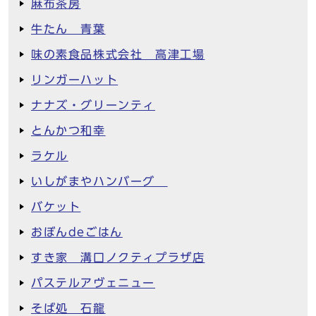
麻布茶房
牛たん 青葉
味の素食品株式会社 高津工場
リンガーハット
ナナズ・グリーンティ
とんかつ和幸
ラケル
いしがまやハンバーグ
バケット
おぼんdeごはん
すき家 溝口ノクティプラザ店
パステルアヴェニュー
そば処 石龍