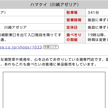
ハマケイ（川崎アゼリア）
リア）
駐車場
341台
営業時間
施設に準ず
2 川崎アゼリア
定休日
施設に準ず
川崎駅東口を出て入口階段を降りてす
食べきり
19時以降
直通。
の取組
時間は変更
ea.co.jp/shops/1023
外部リンク
ーな鶏惣菜や焼鳥を、心を込めてお作りしている鶏専門店です。
へ。あれもこれも食べたいお客様に単品販売をしています。