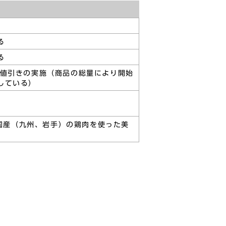
る
る
、値引きの実施（商品の総量により開始
している）
国産（九州、岩手）の鶏肉を使った美