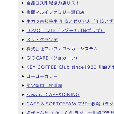
食品ロス削減協力店リスト
梅蘭マルイファミリー溝口店
牛カツ京都勝牛 川崎アゼリア店（川崎アゼ
LOVOT café（ラゾーナ川崎プラザ）
メサ・グランデ
株式会社アルファロッカーシステム
GIOCARE（ジョカーレ)
KEY COFFEE Club since1920
ゴーゴーカレー
炭火焼肉 食道園
kawara CAFE&DINING
CAFE & SOFTCREAM マザー牧場（
名代とんかつ かつくら ラゾーナ川崎プラ