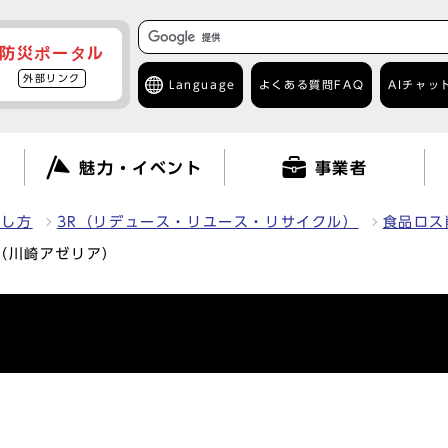
防災ポータル
外部リンク
Language
よくある質問
FAQ
AIチャッ
て
魅力・イベント
事業者
出し方
3R（リデュース・リユース・リサイクル）
食品ロス
（川崎アゼリア）
）