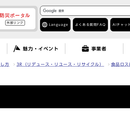
防災ポータル
外部リンク
Language
よくある質問
FAQ
AIチャッ
て
魅力・イベント
事業者
出し方
3R（リデュース・リユース・リサイクル）
食品ロス