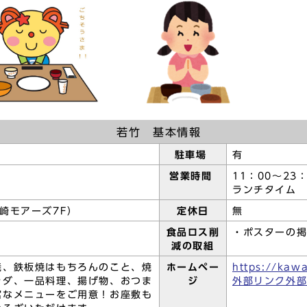
若竹 基本情報
駐車場
有
営業時間
11：00～23：
ランチタイム 1
崎モアーズ7F）
定休日
無
食品ロス削
・ポスターの
減の取組
焼、鉄板焼はもちろんのこと、焼
ホームペー
https://kawa
ラダ、一品料理、揚げ物、おつま
ジ
外部リンク外
富なメニューをご用意！お座敷も