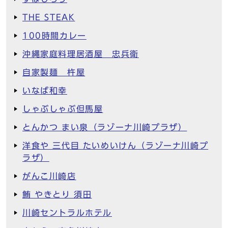
THE STEAK
100時間カレー
沖縄家庭料理居酒屋 忠兵衛
自家製麺 杵屋
いなば和幸
しゃぶしゃぶ但馬屋
とんかつ まい泉（ラゾーナ川崎プラザ）
洋食や 三代目 たいめいけん（ラゾーナ川崎プ
ラザ）
がんこ川崎店
鮪 やきとり 須田
川崎セントラルホテル