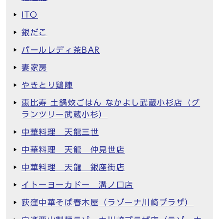
ITO
銀だこ
パールレディ茶BAR
妻家房
やきとり鶏陣
恵比寿 土鍋炊ごはん なかよし武蔵小杉店（グ
ランツリー武蔵小杉）
中華料理 天龍三世
中華料理 天龍 仲見世店
中華料理 天龍 銀座街店
イトーヨーカドー 溝ノ口店
荻窪中華そば春木屋（ラゾーナ川崎プラザ）