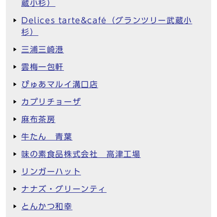
蔵小杉）
Delices tarte&café（グランツリー武蔵小
杉）
三浦三崎港
雲梅一包軒
ぴゅあマルイ溝口店
カプリチョーザ
麻布茶房
牛たん 青葉
味の素食品株式会社 高津工場
リンガーハット
ナナズ・グリーンティ
とんかつ和幸