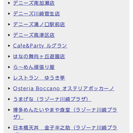
デニーズ南加瀬店
デニーズ川崎菅生店
デニーズ溝ノ口駅前店
デニーズ高津区店
Cafe&Party ルグラン
はなの舞向ヶ丘遊園店
ら～めん頑張り屋
レストラン ゆうき亭
Osteria Boccano オステリアボッカーノ
うまげな（ラゾーナ川崎プラザ）
博多めんたいやまや食堂（ラゾーナ川崎プラ
ザ）
日本橋天丼 金子半之助（ラゾーナ川崎プラ