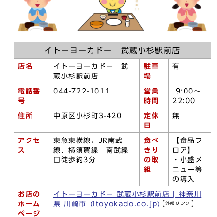
イトーヨーカドー 武蔵小杉駅前店
店名
イトーヨーカドー 武
駐車
有
蔵小杉駅前店
場
電話番
044-722-1011
営業
9:00～
号
時間
22:00
住所
中原区小杉町3-420
定休
無
日
アクセ
東急東横線、JR南武
食べ
【食品フ
ス
線、横須賀線 南武線
きり
ロア】
口徒歩約3分
の取
・小盛メ
組
ニュー等
の導入
お店の
イトーヨーカドー 武蔵小杉駅前店 | 神奈川
ホーム
県 川崎市 (itoyokado.co.jp)
外部リンク
ページ