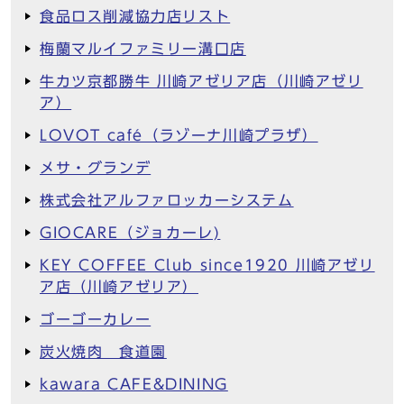
食品ロス削減協力店リスト
梅蘭マルイファミリー溝口店
牛カツ京都勝牛 川崎アゼリア店（川崎アゼリ
ア）
LOVOT café（ラゾーナ川崎プラザ）
メサ・グランデ
株式会社アルファロッカーシステム
GIOCARE（ジョカーレ)
KEY COFFEE Club since1920 川崎アゼリ
ア店（川崎アゼリア）
ゴーゴーカレー
炭火焼肉 食道園
kawara CAFE&DINING