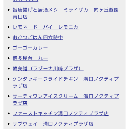
旨唐揚げと居酒メシ ミライザカ 向ヶ丘遊園
南口店
レモネード バイ レモニカ
おひつごはん四六時中
ゴーゴーカレー
博多屋台 九一
韓美膳（ラゾーナ川崎プラザ）
ケンタッキーフライドチキン 溝口ノクティプ
ラザ店
サーティワンアイスクリーム 溝口ノクティプ
ラザ店
ファーストキッチン溝口ノクティプラザ店
サブウェイ 溝口ノクティプラザ店