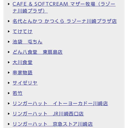
CAFE & SOFTCREAM マザー牧場（ラゾー
ナ川崎プラザ）
名代とんかつ かつくら ラゾーナ川崎プラザ店
てけてけ
池袋 屯ちん
どん八食堂 東扇島店
大川食堂
串家物語
サイゼリヤ
若竹
リンガーハット イトーヨーカドー川崎店
リンガーハット JR川崎西口店
リンガーハット 京急ストア川崎店