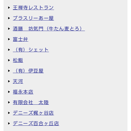
王禅寺レストラン
ブラスリーあー屋
酒膳 坊気門（牛たん麦とろ）
富士弁
（有）シェット
松鮨
（有）伊豆屋
天河
福永本店
有限会社 太陸
デニーズ梶ヶ谷店
デニーズ百合ヶ丘店