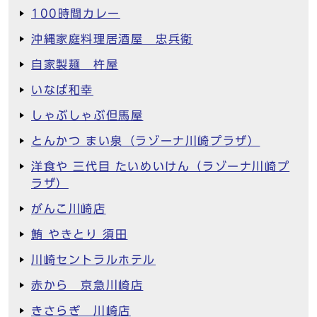
100時間カレー
沖縄家庭料理居酒屋 忠兵衛
自家製麺 杵屋
いなば和幸
しゃぶしゃぶ但馬屋
とんかつ まい泉（ラゾーナ川崎プラザ）
洋食や 三代目 たいめいけん（ラゾーナ川崎プ
ラザ）
がんこ川崎店
鮪 やきとり 須田
川崎セントラルホテル
赤から 京急川崎店
きさらぎ 川崎店