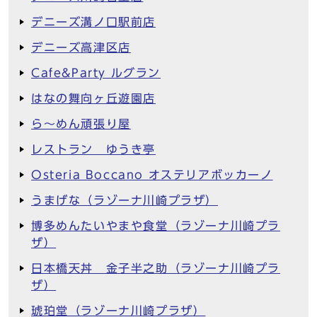
デニーズ溝ノ口駅前店
デニーズ高津区店
Cafe&Party ルグラン
はなの舞向ヶ丘遊園店
ら～めん頑張り屋
レストラン ゆうき亭
Osteria Boccano オステリアボッカーノ
うまげな（ラゾーナ川崎プラザ）
博多めんたいやまや食堂（ラゾーナ川崎プラ
ザ）
日本橋天丼 金子半之助（ラゾーナ川崎プラ
ザ）
琥珀堂（ラゾーナ川崎プラザ）