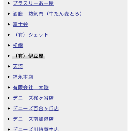
ブラスリーあー屋
酒膳 坊気門（牛たん麦とろ）
富士弁
（有）シェット
松鮨
（有）伊豆屋
天河
福永本店
有限会社 太陸
デニーズ梶ヶ谷店
デニーズ百合ヶ丘店
デニーズ南加瀬店
デニーズ川崎菅生店