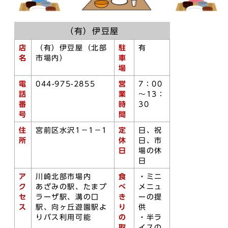
（有）伊豆屋
店
（有）伊豆屋（北部
駐
有
名
市場内）
車
場
電
044-975-2855
営
7：00
話
業
～13：
番
時
30
号
間
住
宮前区水沢1－1－1
定
日、祝
所
休
日、市
日
場の休
日
ア
川崎北部市場内
食
・ミニ
ク
あざみの駅、たまプ
べ
メニュ
セ
ラーザ駅、溝の口
き
ーの提
ス
駅、向ヶ丘遊園駅よ
り
供
りバス利用可能
の
・半ラ
取
イスの