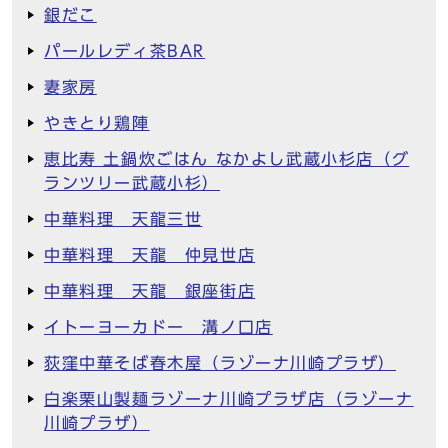
銀だこ
パールレディ茶BAR
妻家房
やきとり鶏陣
恵比寿 土鍋炊ごはん なかよし武蔵小杉店（グ
ランツリー武蔵小杉）
中華料理 天龍三世
中華料理 天龍 仲見世店
中華料理 天龍 銀座街店
イトーヨーカドー 溝ノ口店
荻窪中華そば春木屋（ラゾーナ川崎プラザ）
白楽栗山製麺ラゾーナ川崎プラザ店（ラゾーナ
川崎プラザ）