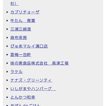
杉）
カプリチョーザ
牛たん 青葉
三浦三崎港
麻布茶房
ぴゅあマルイ溝口店
雲梅一包軒
味の素食品株式会社 高津工場
ラケル
ナナズ・グリーンティ
いしがまやハンバーグ
とんかつ和幸
おぼんdeごはん