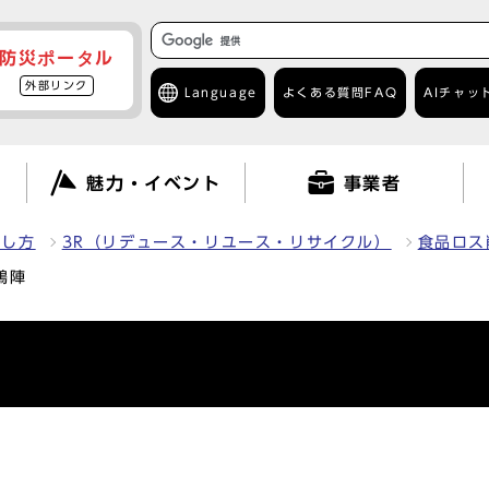
防災ポータル
外部リンク
Language
よくある質問
FAQ
AIチャッ
て
魅力・イベント
事業者
出し方
3R（リデュース・リユース・リサイクル）
食品ロス
鶏陣