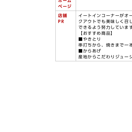
ホーム
ページ
店舗
イートインコーナーがオ
PR
クアウトでも美味しく召
できるよう努力していま
【おすすめ商品】
■やきとり
串打ちから、焼きまで一
■からあげ
産地からこだわりジュー