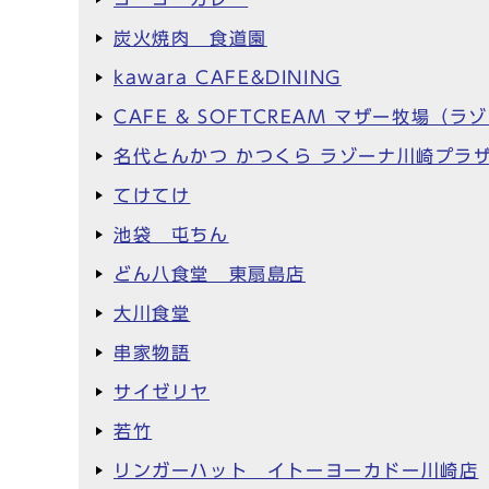
炭火焼肉 食道園
kawara CAFE&DINING
CAFE & SOFTCREAM マザー牧場（
名代とんかつ かつくら ラゾーナ川崎プラ
てけてけ
池袋 屯ちん
どん八食堂 東扇島店
大川食堂
串家物語
サイゼリヤ
若竹
リンガーハット イトーヨーカドー川崎店