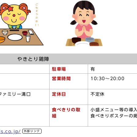
やきとり鶏陣
駐車場
有
営業時間
10:30～20:00
イファミリー溝口
定休日
不定休
食べきりの取
小盛メニュー等の導
組
食べきりポスターの
s.co.jp/
外部リンク