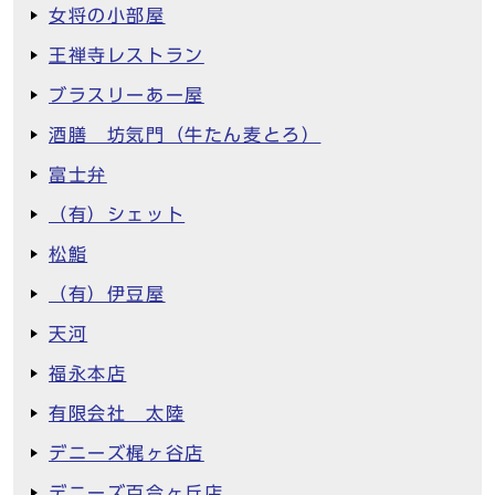
女将の小部屋
王禅寺レストラン
ブラスリーあー屋
酒膳 坊気門（牛たん麦とろ）
富士弁
（有）シェット
松鮨
（有）伊豆屋
天河
福永本店
有限会社 太陸
デニーズ梶ヶ谷店
デニーズ百合ヶ丘店