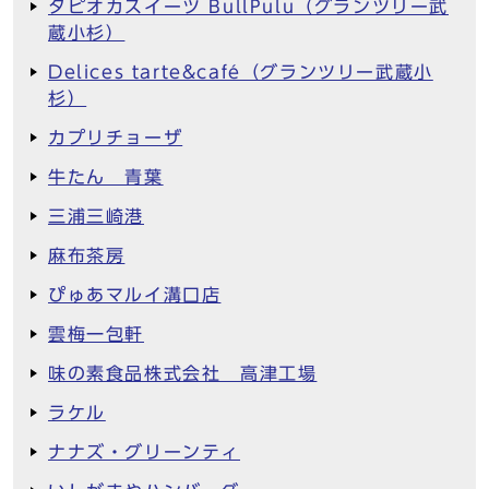
タピオカスイーツ BullPulu（グランツリー武
蔵小杉）
Delices tarte&café（グランツリー武蔵小
杉）
カプリチョーザ
牛たん 青葉
三浦三崎港
麻布茶房
ぴゅあマルイ溝口店
雲梅一包軒
味の素食品株式会社 高津工場
ラケル
ナナズ・グリーンティ