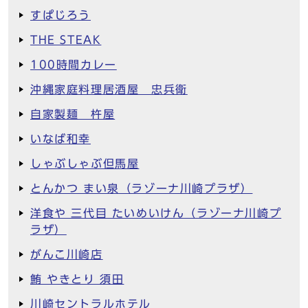
すぱじろう
THE STEAK
100時間カレー
沖縄家庭料理居酒屋 忠兵衛
自家製麺 杵屋
いなば和幸
しゃぶしゃぶ但馬屋
とんかつ まい泉（ラゾーナ川崎プラザ）
洋食や 三代目 たいめいけん（ラゾーナ川崎プ
ラザ）
がんこ川崎店
鮪 やきとり 須田
川崎セントラルホテル