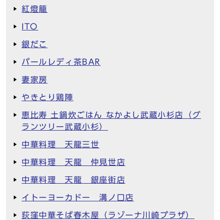
紅燈籠
ITO
銀だこ
パールレディ茶BAR
妻家房
やきとり鶏陣
恵比寿 土鍋炊ごはん なかよし武蔵小杉店（グ
ランツリー武蔵小杉）
中華料理 天龍三世
中華料理 天龍 仲見世店
中華料理 天龍 銀座街店
イトーヨーカドー 溝ノ口店
荻窪中華そば春木屋（ラゾーナ川崎プラザ）