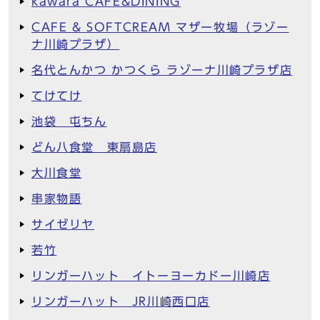
kawara CAFE&DINING
CAFE & SOFTCREAM マザー牧場（ラゾー
ナ川崎プラザ）
名代とんかつ かつくら ラゾーナ川崎プラザ店
てけてけ
池袋 屯ちん
どん八食堂 東扇島店
大川食堂
串家物語
サイゼリヤ
若竹
リンガーハット イトーヨーカドー川崎店
リンガーハット JR川崎西口店