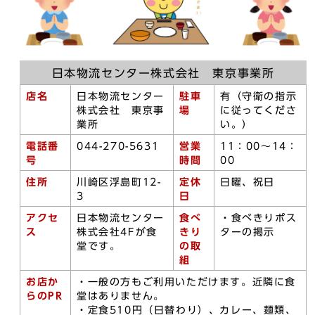
日本物流センター株式会社 東京事業所
店名
日本物流センター
駐車
有（守衛の指示
株式会社 東京事
場
に従ってくださ
業所
い。）
電話番
044-270-5631
営業
11：00～14：
号
時間
00
住所
川崎区浮島町12-
定休
日曜、祝日
3
日
アクセ
日本物流センター
食べ
・食べきりポス
ス
株式会社4Fが食
きり
ターの掲示
堂です。
の取
組
お店か
・一般の方もご利用いただけます。近隣に食
らのPR
堂はありません。
・定食510円（日替わり）、カレー、麺類、