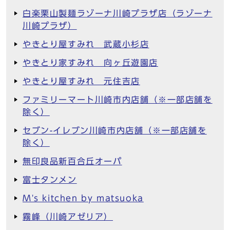
白楽栗山製麺ラゾーナ川崎プラザ店（ラゾーナ
川崎プラザ）
やきとり屋すみれ 武蔵小杉店
やきとり家すみれ 向ヶ丘遊園店
やきとり屋すみれ 元住吉店
ファミリーマート川崎市内店舗（※一部店舗を
除く）
セブン-イレブン川崎市内店舗（※一部店舗を
除く）
無印良品新百合丘オーパ
富士タンメン
M's kitchen by matsuoka
霧峰（川崎アゼリア）