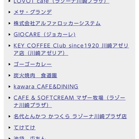
LOVOT café（ラゾーナ川崎プラザ）
メサ・グランデ
株式会社アルファロッカーシステム
GIOCARE（ジョカーレ)
KEY COFFEE Club since1920 川崎アゼリ
ア店（川崎アゼリア）
ゴーゴーカレー
炭火焼肉 食道園
kawara CAFE&DINING
CAFE & SOFTCREAM マザー牧場（ラゾー
ナ川崎プラザ）
名代とんかつ かつくら ラゾーナ川崎プラザ店
てけてけ
池袋 屯ちん