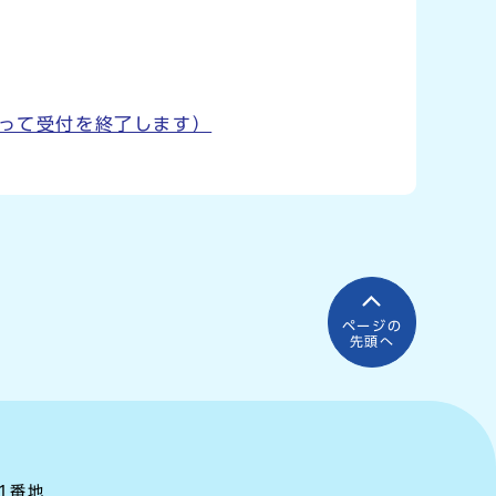
もって受付を終了します）
ページの
先頭へ
町1番地