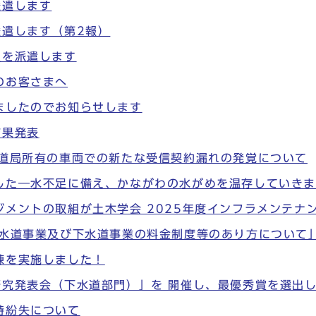
派遣します
派遣します（第2報）
員を派遣します
のお客さまへ
ましたのでお知らせします
結果発表
水道局所有の車両での新たな受信契約漏れの発覚について
した―水不足に備え、かながわの水がめを温存していき
メントの取組が土木学会 2025年度インフラメンテナ
「水道事業及び下水道事業の料金制度等のあり方について
練を実施しました！
研究発表会（下水道部門）」を 開催し、最優秀賞を選出
時紛失について