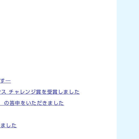
ます―
ンス チャレンジ賞を受賞しました
」 の答申をいただきました
しました