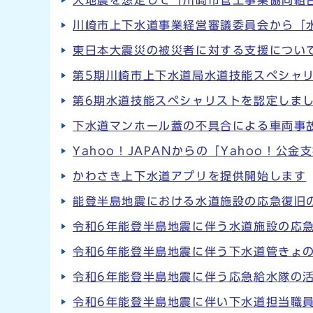
川崎市上下水道事業経営審議委員会から「
東日本大震災の被災者に対する支援につい
第5期川崎市上下水道局水道技能スペシャ
第6期水道技能スペシャリストを認定しま
下水道マンホール蓋の不具合による車両事
Yahoo！JAPANからの「Yahoo！
かわさき上下水道アプリを提供開始します
能登半島地震における水道施設の応急復旧
令和6年能登半島地震に伴う水道施設の応
令和6年能登半島地震に伴う下水道管きょ
令和6年能登半島地震に伴う応急給水隊の
令和6年能登半島地震に伴い下水道担当職