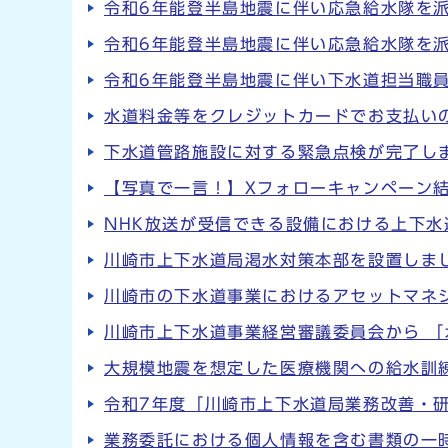
令和6年能登半島地震に伴い応急給水隊を
令和6年能登半島地震に伴い応急給水隊を
令和6年能登半島地震に伴い下水道担当職
水道料金等をクレジットカードでお支払い
下水道管路施設に対する緊急点検が完了し
【写真で一言！】Xフォローキャンペーン
NHK放送が受信できる設備における上下
川崎市上下水道局渇水対策本部を設置しま
川崎市の下水道事業におけるアセットマネジ
川崎市上下水道事業経営審議委員会から 
大規模地震を想定した医療機関への給水訓
令和7年度「川崎市上下水道局業務改善・
業務委託における個人情報を含む書類の一