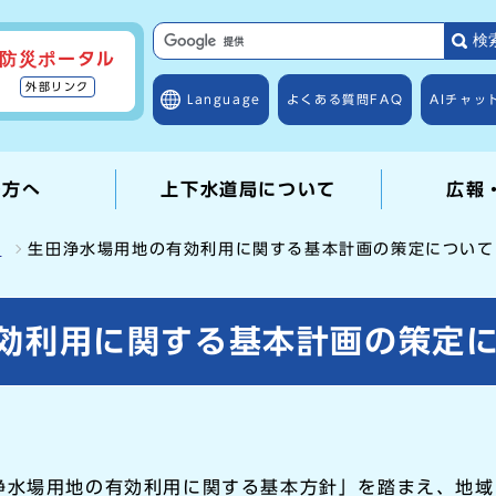
検
防災ポータル
外部リンク
Language
よくある質問
FAQ
AIチャッ
の方へ
上下水道局について
広報
せ
生田浄水場用地の有効利用に関する基本計画の策定について
効利用に関する基本計画の策定
浄水場用地の有効利用に関する基本方針」を踏まえ、地