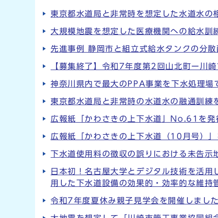
東京都水道局と非常時を想定した水道水の
大規模地震を想定した医療機関への給水訓
先進事例 静岡市と組立式給水タンクの分
【募集終了】令和7年度第2回山北町ー川崎
神奈川県内で最大のPPA事業を下水処理
東京都水道局と非常時の水道水の融通訓練
広報紙「かわさきの上下水道」No.61を
広報紙「かわさきの上下水道（10月号）
下水道使用料の徴収の誤りにおける未告示
日本初！名古屋大学とデジタル技術を活用
用した下水道設備の効果的・効率的な維持
令和7年度夏休み親子見学会を開催しまし
大地震を想定して「川崎市管工事業協同組