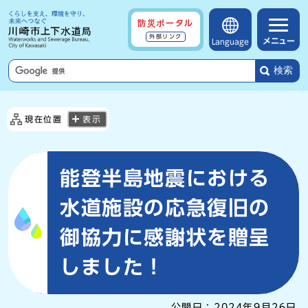
防災ポータル
外部リンク
メニュー
Language
検索
現在位置
表示
能登半島地震における
水道施設の応急復旧の
御協力に感謝状を贈呈
しました！
公開日：
2024年9月26日