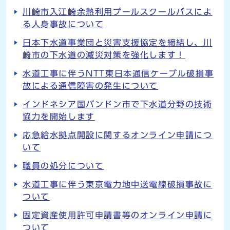
川崎市入江崎余熱利用プールスクールバスによ
る人身事故について
日本下水道事業団と災害支援協定を締結し、川
崎市の下水道の減災対策を強化します！
水道工事に伴うNTT東日本通信ケーブル破損事
故による通信障害の発生について
インドネシア国バンドン市で下水道分野の技術
協力を開始します
応急給水拠点開設に関するオンライン申請につ
いて
職員の処分について
水道工事に伴う東京電力地中送電線破損事故に
ついて
固定資産使用許可申請書等のオンライン申請に
ついて