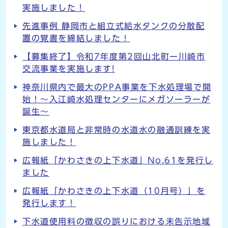
実施しました！
先進事例 静岡市と組立式給水タンクの分散配
置の覚書を締結しました！
【募集終了】令和7年度第2回山北町ー川崎市
交流事業を実施します!
神奈川県内で最大のPPA事業を下水処理場で開
始！～入江崎水処理センターにメガソーラーが
誕生～
東京都水道局と非常時の水道水の融通訓練を実
施しました！
広報紙「かわさきの上下水道」No.61を発行し
ました
広報紙「かわさきの上下水道（10月号）」を
発行します！
下水道使用料の徴収の誤りにおける未告示地域