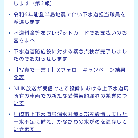
します（第2報）
令和6年能登半島地震に伴い下水道担当職員を
派遣します
水道料金等をクレジットカードでお支払いのお
客さまへ
下水道管路施設に対する緊急点検が完了しまし
たのでお知らせします
【写真で一言！】Xフォローキャンペーン結果
発表
NHK放送が受信できる設備における上下水道局
所有の車両での新たな受信契約漏れの発覚につ
いて
川崎市上下水道局渇水対策本部を設置しました
―水不足に備え、かながわの水がめを温存して
いきます―