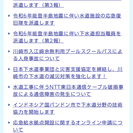
派遣します（第3報）
令和6年能登半島地震に伴い水道施設の応急復
旧隊を派遣します
令和6年能登半島地震に伴い下水道担当職員を
派遣します（第2報）
川崎市入江崎余熱利用プールスクールバスによ
る人身事故について
日本下水道事業団と災害支援協定を締結し、川
崎市の下水道の減災対策を強化します！
水道工事に伴うNTT東日本通信ケーブル破損事
故による通信障害の発生について
インドネシア国バンドン市で下水道分野の技術
協力を開始します
応急給水拠点開設に関するオンライン申請につ
いて