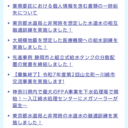
業務委託における個人情報を含む書類の一時紛
失について
東京都水道局と非常時を想定した水道水の相互
融通訓練を実施しました！
大規模地震を想定した医療機関への給水訓練を
実施しました！
先進事例 静岡市と組立式給水タンクの分散配
置の覚書を締結しました！
【募集終了】令和7年度第2回山北町ー川崎市
交流事業を実施します!
神奈川県内で最大のPPA事業を下水処理場で開
始！～入江崎水処理センターにメガソーラーが
誕生～
東京都水道局と非常時の水道水の融通訓練を実
施しました！