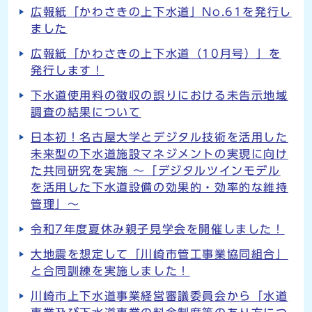
広報紙「かわさきの上下水道」No.61を発行し
ました
広報紙「かわさきの上下水道（10月号）」を
発行します！
下水道使用料の徴収の誤りにおける未告示地域
調査の結果について
日本初！名古屋大学とデジタル技術を活用した
未来型の下水道施設マネジメントの実現に向け
た共同研究を実施 ～「デジタルツインモデル
を活用した下水道設備の効果的・効率的な維持
管理」～
令和7年度夏休み親子見学会を開催しました！
大地震を想定して「川崎市管工事業協同組合」
と合同訓練を実施しました！
川崎市上下水道事業経営審議委員会から「水道