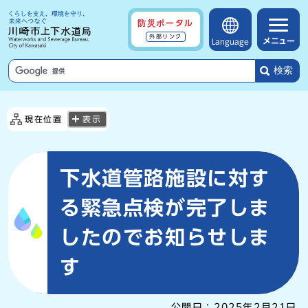
防災ポータル
外部リンク
メニュー
Language
検索
現在位置
表示
下水道管路施設に対す
る緊急点検が完了しま
したのでお知らせしま
す
公開日：
2025年2月21日