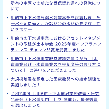
所有の車両での新たな受信契約漏れの発覚につ
いて
川崎市上下水道局渇水対策本部を設置しました
―水不足に備え、かながわの水がめを温存して
いきます―
川崎市の下水道事業におけるアセットマネジメ
ントの取組が土木学会 2025年度インフラメン
テナンス チャレンジ賞を受賞しました
川崎市上下水道事業経営審議委員会から 「水
道事業及び下水道事業の料金制度等のあり方に
ついて」 の答申をいただきました
大規模地震を想定した医療機関への給水訓練を
実施しました！
令和7年度「川崎市上下水道局業務改善・研究
発表会（下水道部門）」を 開催し、最優秀賞
を選出しました