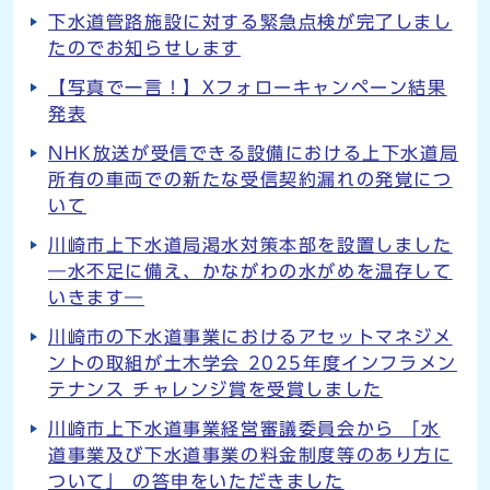
下水道管路施設に対する緊急点検が完了しまし
たのでお知らせします
【写真で一言！】Xフォローキャンペーン結果
発表
NHK放送が受信できる設備における上下水道局
所有の車両での新たな受信契約漏れの発覚につ
いて
川崎市上下水道局渇水対策本部を設置しました
―水不足に備え、かながわの水がめを温存して
いきます―
川崎市の下水道事業におけるアセットマネジメ
ントの取組が土木学会 2025年度インフラメン
テナンス チャレンジ賞を受賞しました
川崎市上下水道事業経営審議委員会から 「水
道事業及び下水道事業の料金制度等のあり方に
ついて」 の答申をいただきました