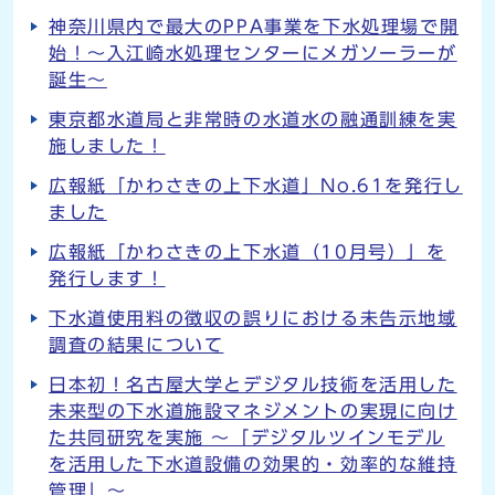
神奈川県内で最大のPPA事業を下水処理場で開
始！～入江崎水処理センターにメガソーラーが
誕生～
東京都水道局と非常時の水道水の融通訓練を実
施しました！
広報紙「かわさきの上下水道」No.61を発行し
ました
広報紙「かわさきの上下水道（10月号）」を
発行します！
下水道使用料の徴収の誤りにおける未告示地域
調査の結果について
日本初！名古屋大学とデジタル技術を活用した
未来型の下水道施設マネジメントの実現に向け
た共同研究を実施 ～「デジタルツインモデル
を活用した下水道設備の効果的・効率的な維持
管理」～