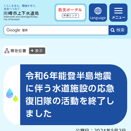
防災ポータル
外部リンク
メニュー
Language
検索
現在位置
表示
令和6年能登半島地震
に伴う水道施設の応急
復旧隊の活動を終了し
ました
公開日：
2024年5月2日