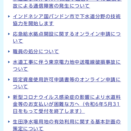
故による通信障害の発生について
インドネシア国バンドン市で下水道分野の技術
協力を開始します
応急給水拠点開設に関するオンライン申請につ
いて
職員の処分について
水道工事に伴う東京電力地中送電線破損事故に
ついて
固定資産使用許可申請書等のオンライン申請に
ついて
新型コロナウイルス感染症の影響により水道料
金等のお支払いが困難な方へ（令和6年5月31
日をもって受付を終了します）
生田浄水場用地の有効利用に関する基本計画の
策定について