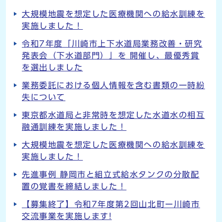
大規模地震を想定した医療機関への給水訓練を
実施しました！
令和7年度「川崎市上下水道局業務改善・研究
発表会（下水道部門）」を 開催し、最優秀賞
を選出しました
業務委託における個人情報を含む書類の一時紛
失について
東京都水道局と非常時を想定した水道水の相互
融通訓練を実施しました！
大規模地震を想定した医療機関への給水訓練を
実施しました！
先進事例 静岡市と組立式給水タンクの分散配
置の覚書を締結しました！
【募集終了】令和7年度第2回山北町ー川崎市
交流事業を実施します!